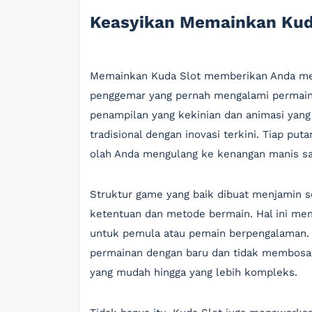
Keasyikan Memainkan Kud
Memainkan Kuda Slot memberikan Anda mera
penggemar yang pernah mengalami permainan
penampilan yang kekinian dan animasi ya
tradisional dengan inovasi terkini. Tiap p
olah Anda mengulang ke kenangan manis sa
Struktur game yang baik dibuat menjamin
ketentuan dan metode bermain. Hal ini mem
untuk pemula atau pemain berpengalaman. 
permainan dengan baru dan tidak membosank
yang mudah hingga yang lebih kompleks.