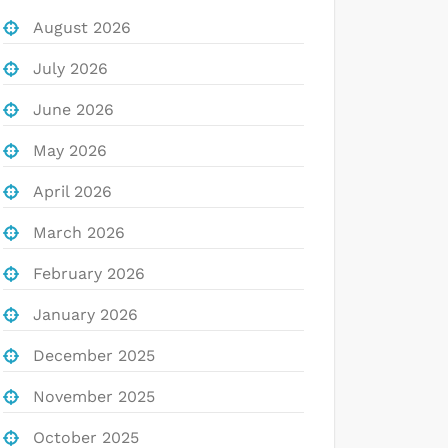
August 2026
July 2026
June 2026
May 2026
April 2026
March 2026
February 2026
January 2026
December 2025
November 2025
October 2025