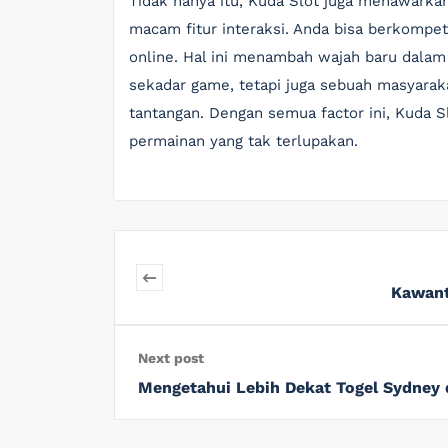
Tidak hanya itu, Kuda Slot juga menawarkan
macam fitur interaksi. Anda bisa berkompe
online. Hal ini menambah wajah baru dalam
sekadar game, tetapi juga sebuah masyarak
tantangan. Dengan semua factor ini, Kuda 
permainan yang tak terlupakan.
Kawant
Next post
Mengetahui Lebih Dekat Togel Sydney