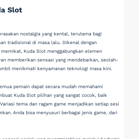
a Slot
sakan nostalgia yang kental, terutama bagi
 tradisional di masa lalu. Dikenal dengan
ng memikat, Kuda Slot menggabungkan elemen
utaran memberikan sensasi yang mendebarkan, seolah-
mbil menikmati kenyamanan teknologi masa kini.
 semua pemain dapat secara mudah memahami
buat Kuda Slot pilihan yang sangat cocok, baik
Variasi tema dan ragam game menjadikan setiap sesi
an. Anda bisa menyusuri berbagai jenis game, dari