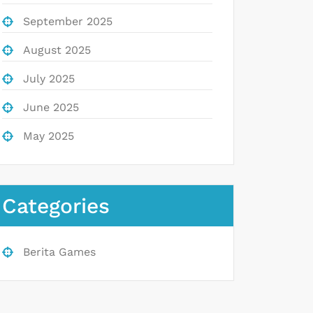
September 2025
August 2025
July 2025
June 2025
May 2025
Categories
Berita Games