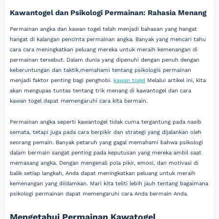
Kawantogel dan Psikologi Permainan: Rahasia Menang
Permainan angka dan kawan togel telah menjadi bahasan yang hangat
hangat di kalangan pencinta permainan angka. Banyak yang mencari tahu
cara cara meningkatkan peluang mereka untuk meraih kemenangan di
permainan tersebut. Dalam dunia yang dipenuhi dengan penuh dengan
keberuntungan dan taktik,memahami tentang psikologis permainan
menjadi faktor penting bagi penghobi.
kawan togel
Melalui artikel ini, kita
akan mengupas tuntas tentang trik menang di kawantogel dan cara
kawan togel dapat memengaruhi cara kita bermain.
Permainan angka seperti kawantogel tidak cuma tergantung pada nasib
semata, tetapi juga pada cara berpikir dan strategi yang dijalankan oleh
seorang pemain. Banyak petaruh yang gagal memahami bahwa psikologi
dalam bermain sangat penting pada keputusan yang mereka ambil saat
memasang angka. Dengan mengenali pola pikir, emosi, dan motivasi di
balik setiap langkah, Anda dapat meningkatkan peluang untuk meraih
kemenangan yang diidamkan. Mari kita teliti lebih jauh tentang bagaimana
psikologi permainan dapat memengaruhi cara Anda bermain Anda.
Mengetahui Permainan Kawatogel