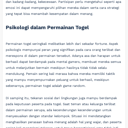
dan kadang-kadang, kekecewaan. Partisipan perlu mengetahui seperti apa
emosi ini dapat mempengaruhi pilihan mereka dalam serta cara strategi
yang tepat bisa menambah kesempatan dalam menang.
Psikologi dalam Permainan Togel
Permainan togel seringkali melibatkan lebih dari sekadar fortune. Aspek
psikologis mempunyai peran yang signifikan pada cara orang terlibat dan
merespons di dalam permainan tersebut. Adanya asa dan harapan untuk
berhasil dapat berdampak pada mental gamers, membuat mereka semua
untuk melanjutkan bermain meskipun hasilnya tidak tidak selalu
mendukung. Pemain sering kali merasa bahwa mereka memiliki taktik
yang mampu menyempurnakan peluang untuk berhasil, meskipun
sebenarnya, permainan togel adalah game random.
Di samping itu, tekanan sosial dari lingkungan juga mampu berdampak
pada keputusan peserta pada togel. Saat teman atau keluarga terlibat
dalam permainan serupa, ada kecenderungan kecenderungan untuk
menyesuaikan dengan standar kelompok. Situasi ini mendatangkan
menghasilkan perasaan bahwa menang adalah hal yang wajar, dan peserta