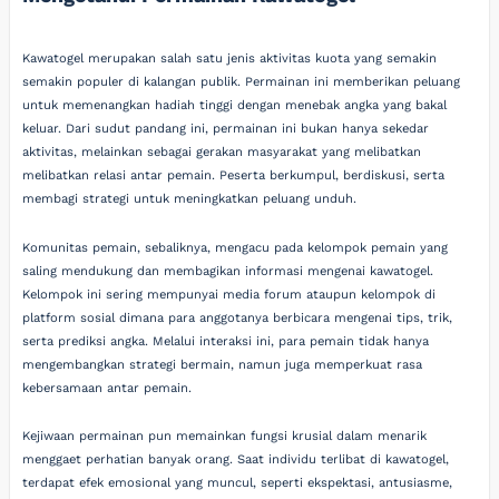
Kawatogel merupakan salah satu jenis aktivitas kuota yang semakin
semakin populer di kalangan publik. Permainan ini memberikan peluang
untuk memenangkan hadiah tinggi dengan menebak angka yang bakal
keluar. Dari sudut pandang ini, permainan ini bukan hanya sekedar
aktivitas, melainkan sebagai gerakan masyarakat yang melibatkan
melibatkan relasi antar pemain. Peserta berkumpul, berdiskusi, serta
membagi strategi untuk meningkatkan peluang unduh.
Komunitas pemain, sebaliknya, mengacu pada kelompok pemain yang
saling mendukung dan membagikan informasi mengenai kawatogel.
Kelompok ini sering mempunyai media forum ataupun kelompok di
platform sosial dimana para anggotanya berbicara mengenai tips, trik,
serta prediksi angka. Melalui interaksi ini, para pemain tidak hanya
mengembangkan strategi bermain, namun juga memperkuat rasa
kebersamaan antar pemain.
Kejiwaan permainan pun memainkan fungsi krusial dalam menarik
menggaet perhatian banyak orang. Saat individu terlibat di kawatogel,
terdapat efek emosional yang muncul, seperti ekspektasi, antusiasme,