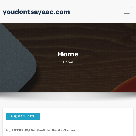
Skip
youdontsayaac.com
to
content
Home
Home
August 1, 2026
By
fOT8EJXjf0m8ov5
In
Berita Games