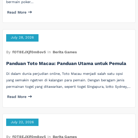
bermain poker…
Read More
July 28, 2026
By
fOT8EJXjf0m8ov5
In
Berita Games
Panduan Toto Macau: Panduan Utama untuk Pemula
Di dalam dunia perjudian online, Toto Macau menjadi salah satu opsi
yang semakin ngetren di kalangan para pemain. Dengan beragam jenis
permainan togel yang ditawarkan, seperti togel Singapura, lotto Sydney,…
Read More
July 22, 2026
By
fOT8EJXjf0m8ov5
In
Berita Games