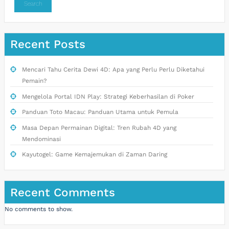
Search
Recent Posts
Mencari Tahu Cerita Dewi 4D: Apa yang Perlu Perlu Diketahui
Pemain?
Mengelola Portal IDN Play: Strategi Keberhasilan di Poker
Panduan Toto Macau: Panduan Utama untuk Pemula
Masa Depan Permainan Digital: Tren Rubah 4D yang
Mendominasi
Kayutogel: Game Kemajemukan di Zaman Daring
Recent Comments
No comments to show.