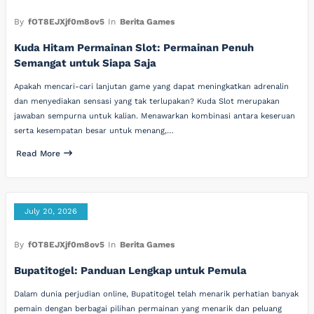
By
fOT8EJXjf0m8ov5
In
Berita Games
Kuda Hitam Permainan Slot: Permainan Penuh
Semangat untuk Siapa Saja
Apakah mencari-cari lanjutan game yang dapat meningkatkan adrenalin
dan menyediakan sensasi yang tak terlupakan? Kuda Slot merupakan
jawaban sempurna untuk kalian. Menawarkan kombinasi antara keseruan
serta kesempatan besar untuk menang,…
Read More
July 20, 2026
By
fOT8EJXjf0m8ov5
In
Berita Games
Bupatitogel: Panduan Lengkap untuk Pemula
Dalam dunia perjudian online, Bupatitogel telah menarik perhatian banyak
pemain dengan berbagai pilihan permainan yang menarik dan peluang