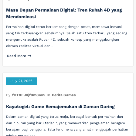
Masa Depan Permainan Digital: Tren Rubah 4D yang
Mendominasi
Permainan digital terus berkembang dengan pesat, membawa inovasi
yang tak terbayangkan sebelumnya. Salah satu tren terbaru yang sedang
mengemuka adalah Rubah 4D, sebuah konsep yang menggabungkan
elemen realitas virtual dan…
Read More
July 21, 2026
By
fOT8EJXjf0m8ov5
In
Berita Games
Kayutogel: Game Kemajemukan di Zaman Daring
Dalam zaman digital yang terus maju, berbagai bentuk permainan dan
dan hiburan yang baru terlahir, yang menawarkan pengalaman beragam
beragam bagi pengguna. Satu fenomena yang amat menggugah perhatian
adalah permainan…