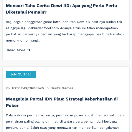
Mencari Tahu Cerita Dewi 4D: Apa yang Perlu Perlu
Diketahui Pemain?
Bagi segala penggemar game lotto, sebutan Dewi 4D pastinya sudah tak
asingnya lagi. dehkadehfood.com Adanya situs ini telah mendapatkan
perhatian banyaknya pemain yang berharap menggapai nasib baik melalui
nomor-nomor yang…
Read More
July 31, 2026
By
fOT8EJXjf0m8ov5
In
Berita Games
Mengelola Portal IDN Play: Strategi Keberhasilan di
Poker
Dalam dunia permainan kartu, permainan poker sudah menjadi satu dari
permainan paling paling diminati di antara para pemain dari berbagai
penjuru dunia. Salah satu yang menawarkan memberikan pengalaman