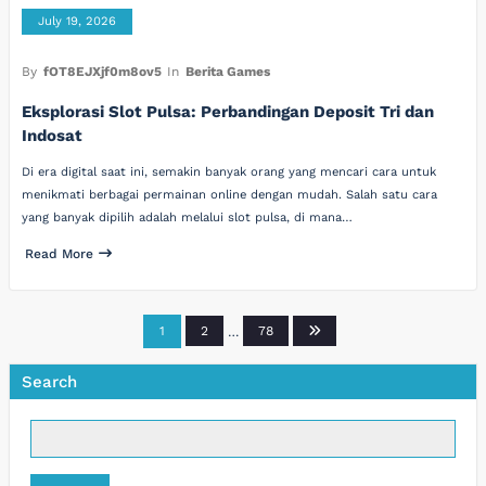
July 19, 2026
By
fOT8EJXjf0m8ov5
In
Berita Games
Eksplorasi Slot Pulsa: Perbandingan Deposit Tri dan
Indosat
Di era digital saat ini, semakin banyak orang yang mencari cara untuk
menikmati berbagai permainan online dengan mudah. Salah satu cara
yang banyak dipilih adalah melalui slot pulsa, di mana…
Read More
Posts
1
2
…
78
pagination
Search