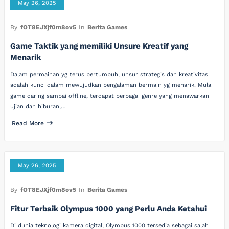
May 26, 2025
By
fOT8EJXjf0m8ov5
In
Berita Games
Game Taktik yang memiliki Unsure Kreatif yang
Menarik
Dalam permainan yg terus bertumbuh, unsur strategis dan kreativitas
adalah kunci dalam mewujudkan pengalaman bermain yg menarik. Mulai
game daring sampai offline, terdapat berbagai genre yang menawarkan
ujian dan hiburan,…
Read More
May 26, 2025
By
fOT8EJXjf0m8ov5
In
Berita Games
Fitur Terbaik Olympus 1000 yang Perlu Anda Ketahui
Di dunia teknologi kamera digital, Olympus 1000 tersedia sebagai salah