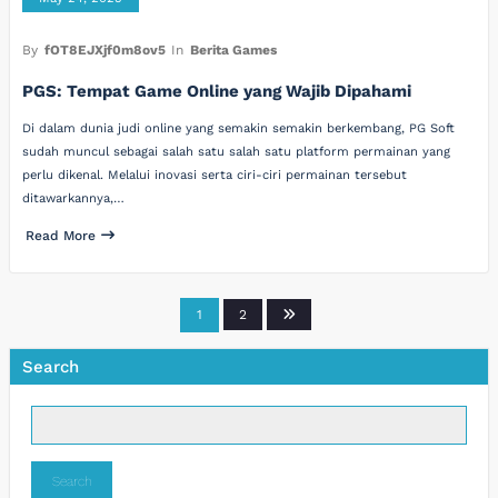
By
fOT8EJXjf0m8ov5
In
Berita Games
PGS: Tempat Game Online yang Wajib Dipahami
Di dalam dunia judi online yang semakin semakin berkembang, PG Soft
sudah muncul sebagai salah satu salah satu platform permainan yang
perlu dikenal. Melalui inovasi serta ciri-ciri permainan tersebut
ditawarkannya,…
Read More
Posts
1
2
pagination
Search
Search