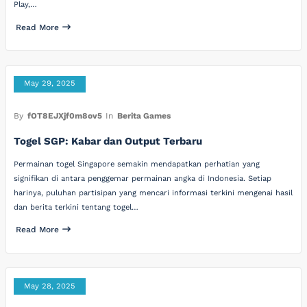
Play,…
Read More
May 29, 2025
By
fOT8EJXjf0m8ov5
In
Berita Games
Togel SGP: Kabar dan Output Terbaru
Permainan togel Singapore semakin mendapatkan perhatian yang
signifikan di antara penggemar permainan angka di Indonesia. Setiap
harinya, puluhan partisipan yang mencari informasi terkini mengenai hasil
dan berita terkini tentang togel…
Read More
May 28, 2025