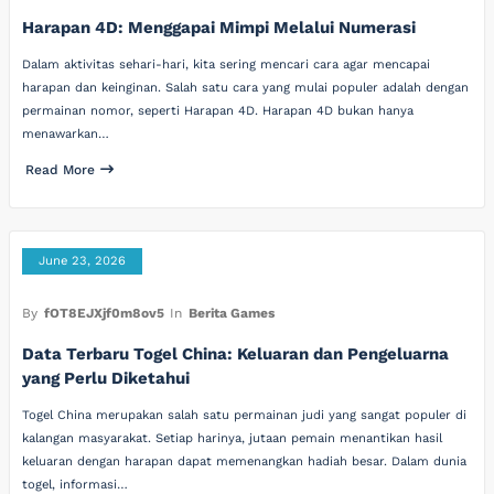
Harapan 4D: Menggapai Mimpi Melalui Numerasi
Dalam aktivitas sehari-hari, kita sering mencari cara agar mencapai
harapan dan keinginan. Salah satu cara yang mulai populer adalah dengan
permainan nomor, seperti Harapan 4D. Harapan 4D bukan hanya
menawarkan…
Read More
June 23, 2026
By
fOT8EJXjf0m8ov5
In
Berita Games
Data Terbaru Togel China: Keluaran dan Pengeluarna
yang Perlu Diketahui
Togel China merupakan salah satu permainan judi yang sangat populer di
kalangan masyarakat. Setiap harinya, jutaan pemain menantikan hasil
keluaran dengan harapan dapat memenangkan hadiah besar. Dalam dunia
togel, informasi…