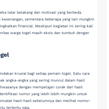
ka latar belakang dan motivasi yang berbeda.
i kesenangan, sementara beberapa yang lain mungkin
gkatkan financial. Meskipun kegiatan ini sering kali
unitas warga togel masih eksis dan tumbuh dengan
gel
dakan krusial bagi setiap pemain togel. Satu cara
ak angka-angka yang sering muncul dalam hasil
hwasanya dengan mempelajari corak dari hasil
dentifikasi nomor yang lebih lebih mungkin untuk
 mencatat hasil-hasil sebelumnya dan melihat nomor-
tu tertentu saja.