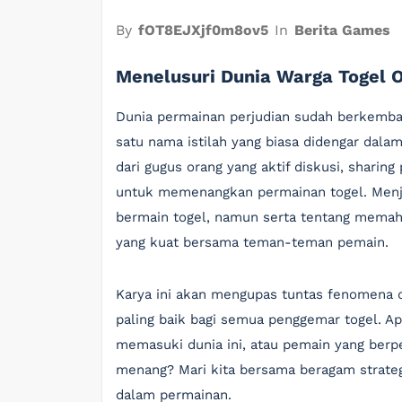
By
fOT8EJXjf0m8ov5
In
Berita Games
Menelusuri Dunia Warga Togel O
Dunia permainan perjudian sudah berkemban
satu nama istilah yang biasa didengar dalam
dari gugus orang yang aktif diskusi, sharing
untuk memenangkan permainan togel. Menjad
bermain togel, namun serta tentang memaha
yang kuat bersama teman-teman pemain.
Karya ini akan mengupas tuntas fenomena d
paling baik bagi semua penggemar togel. Ap
memasuki dunia ini, atau pemain yang ber
menang? Mari kita bersama beragam strat
dalam permainan.