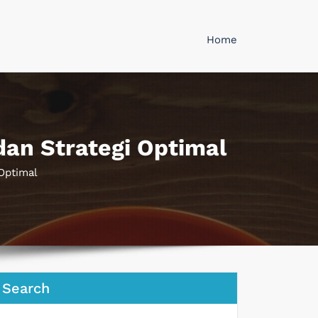
Home
dan Strategi Optimal
Optimal
Search