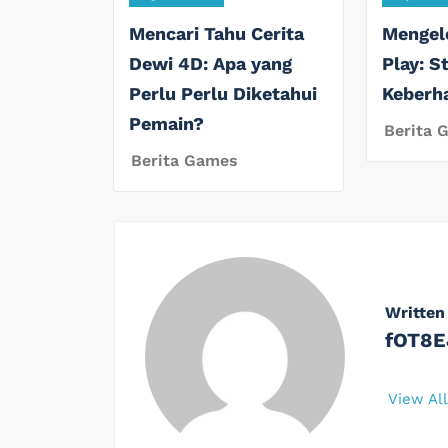
Mencari Tahu Cerita
Mengelo
Dewi 4D: Apa yang
Play: S
Perlu Perlu Diketahui
Keberha
Pemain?
Berita 
Berita Games
Written
fOT8E
View Al