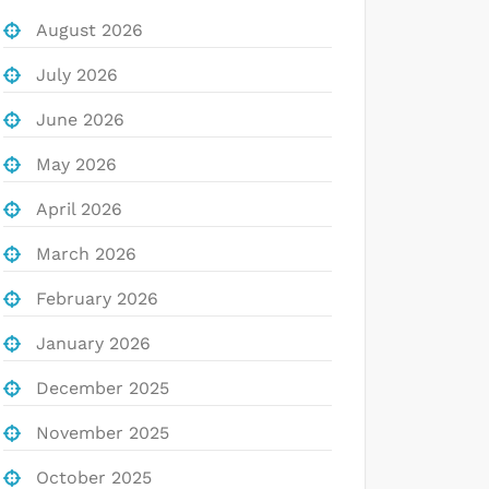
August 2026
July 2026
June 2026
May 2026
April 2026
March 2026
February 2026
January 2026
December 2025
November 2025
October 2025