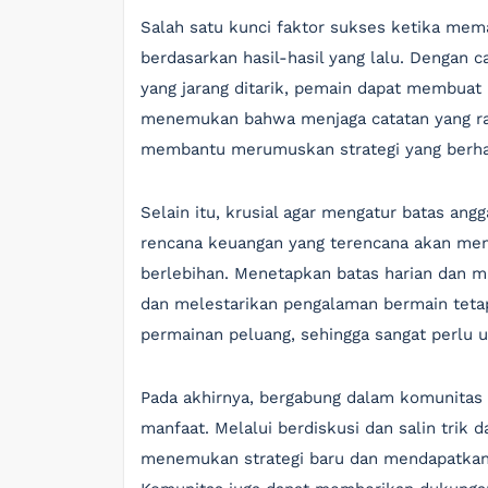
Salah satu kunci faktor sukses ketika mema
berdasarkan hasil-hasil yang lalu. Dengan 
yang jarang ditarik, pemain dapat membuat
menemukan bahwa menjaga catatan yang rap
membantu merumuskan strategi yang berha
Selain itu, krusial agar mengatur batas an
rencana keuangan yang terencana akan mem
berlebihan. Menetapkan batas harian dan mi
dan melestarikan pengalaman bermain tetap
permainan peluang, sehingga sangat perlu 
Pada akhirnya, bergabung dalam komunitas
manfaat. Melalui berdiskusi dan salin trik
menemukan strategi baru dan mendapatkan 