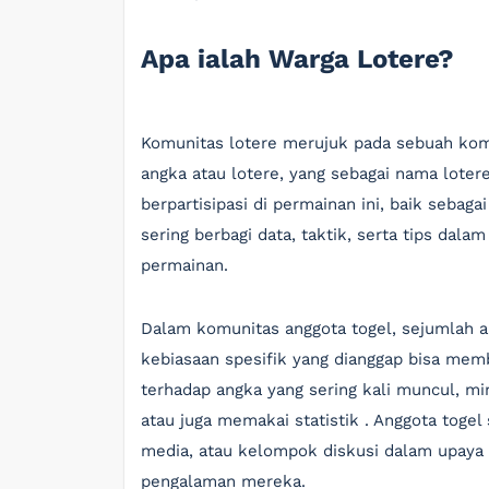
Apa ialah Warga Lotere?
Komunitas lotere merujuk pada sebuah komu
angka atau lotere, yang sebagai nama lotere
berpartisipasi di permainan ini, baik seba
sering berbagi data, taktik, serta tips d
permainan.
Dalam komunitas anggota togel, sejumlah a
kebiasaan spesifik yang dianggap bisa memb
terhadap angka yang sering kali muncul, 
atau juga memakai statistik . Anggota togel
media, atau kelompok diskusi dalam upaya 
pengalaman mereka.