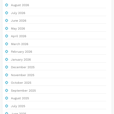
August 2026
July 2026
June 2026
May 2026
April 2026
March 2026
February 2026
January 2026
December 2025
November 2025
October 2025
September 2025
August 2025
July 2025
June 2025