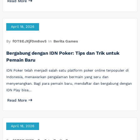
Read More
April 18, 2026
By
fOT8EJXjf0m8ov5
In
Berita Games
Bergabung dengan IDN Poker: Tips dan Trik untuk
Pemain Baru
IDN Poker telah menjadi salah satu platform poker online terpopuler di
Indonesia, menawarkan pengalaman bermain yang seru dan
menyenangkan. Bagi para pemain baru, mendaftar dan bergabung dengan
IDN Play bisa…
Read More
April 18, 2026