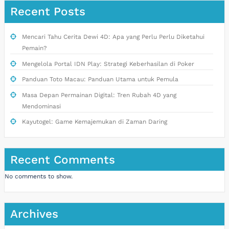
Recent Posts
Mencari Tahu Cerita Dewi 4D: Apa yang Perlu Perlu Diketahui
Pemain?
Mengelola Portal IDN Play: Strategi Keberhasilan di Poker
Panduan Toto Macau: Panduan Utama untuk Pemula
Masa Depan Permainan Digital: Tren Rubah 4D yang
Mendominasi
Kayutogel: Game Kemajemukan di Zaman Daring
Recent Comments
No comments to show.
Archives