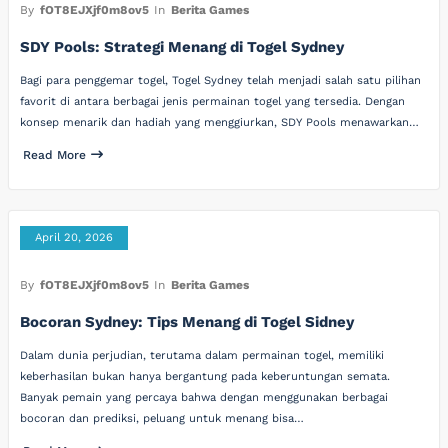
By
fOT8EJXjf0m8ov5
In
Berita Games
SDY Pools: Strategi Menang di Togel Sydney
Bagi para penggemar togel, Togel Sydney telah menjadi salah satu pilihan
favorit di antara berbagai jenis permainan togel yang tersedia. Dengan
konsep menarik dan hadiah yang menggiurkan, SDY Pools menawarkan…
Read More
April 20, 2026
By
fOT8EJXjf0m8ov5
In
Berita Games
Bocoran Sydney: Tips Menang di Togel Sidney
Dalam dunia perjudian, terutama dalam permainan togel, memiliki
keberhasilan bukan hanya bergantung pada keberuntungan semata.
Banyak pemain yang percaya bahwa dengan menggunakan berbagai
bocoran dan prediksi, peluang untuk menang bisa…