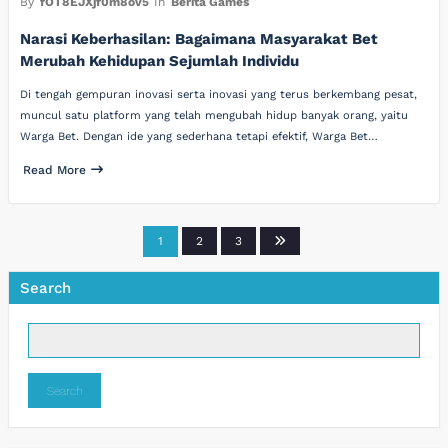
By
fOT8EJXjf0m8ov5
In
Berita Games
Narasi Keberhasilan: Bagaimana Masyarakat Bet
Merubah Kehidupan Sejumlah Individu
Di tengah gempuran inovasi serta inovasi yang terus berkembang pesat,
muncul satu platform yang telah mengubah hidup banyak orang, yaitu
Warga Bet. Dengan ide yang sederhana tetapi efektif, Warga Bet…
Read More
Posts
1
2
3
pagination
Search
Search