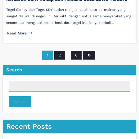
Togel Sidney dan Togel SDY sudah menjadi salah satu permainan yang
sangat disukai di negeri ini, terbukti dengan antusiasme masyarakat yang
senantiasa mengikuti setiap hasil data togel ini. Banyak sekali…
Read More
Posts
1
2
…
6
pagination
Search
Search
Recent Posts