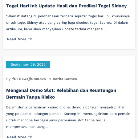
Togel Hari Ini: Update Hasil dan Prediksi Togel Sidney
Selamat datang di pembahasan terbaru seputar togel hari ini, khususnya
untuk togel Sidney atau yang sering juga disebut togel Sydney. Di dalam
artikel ini, kami akan menyajikan update terkini mengenai…
Read More
September 29, 2025
By
fOT8EJXjf0m8ov5
In
Berita Games
Mengenal Demo Slot: Kelebihan dan Keuntungan
Bermain Tanpa Risiko
Dalam dunia permainan kasino online, demo slot telah menjadi pilihan
yang populer di kalangan pemain. Konsep ini memungkinkan para pemain
untuk mencoba berbagai jenis permainan slot tanpa harus
mempertaruhkan uang…
Read More