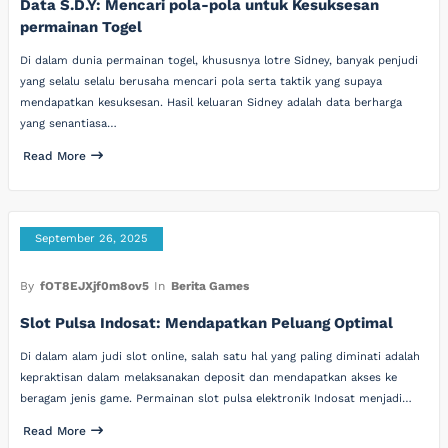
Data S.D.Y: Mencari pola-pola untuk Kesuksesan
permainan Togel
Di dalam dunia permainan togel, khususnya lotre Sidney, banyak penjudi
yang selalu selalu berusaha mencari pola serta taktik yang supaya
mendapatkan kesuksesan. Hasil keluaran Sidney adalah data berharga
yang senantiasa…
Read More
September 26, 2025
By
fOT8EJXjf0m8ov5
In
Berita Games
Slot Pulsa Indosat: Mendapatkan Peluang Optimal
Di dalam alam judi slot online, salah satu hal yang paling diminati adalah
kepraktisan dalam melaksanakan deposit dan mendapatkan akses ke
beragam jenis game. Permainan slot pulsa elektronik Indosat menjadi…
Read More