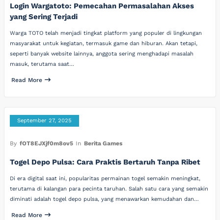
Login Wargatoto: Pemecahan Permasalahan Akses
yang Sering Terjadi
Warga TOTO telah menjadi tingkat platform yang populer di lingkungan
masyarakat untuk kegiatan, termasuk game dan hiburan. Akan tetapi,
seperti banyak website lainnya, anggota sering menghadapi masalah
masuk, terutama saat…
Read More
September 27, 2025
By
fOT8EJXjf0m8ov5
In
Berita Games
Togel Depo Pulsa: Cara Praktis Bertaruh Tanpa Ribet
Di era digital saat ini, popularitas permainan togel semakin meningkat,
terutama di kalangan para pecinta taruhan. Salah satu cara yang semakin
diminati adalah togel depo pulsa, yang menawarkan kemudahan dan…
Read More