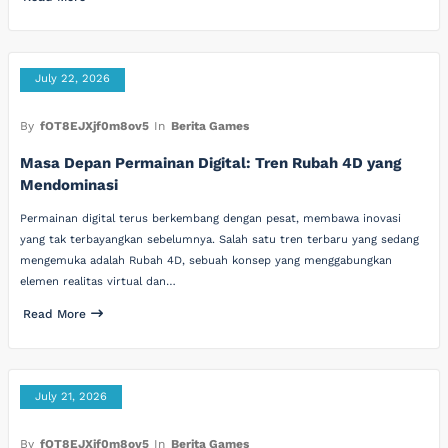
July 22, 2026
By
fOT8EJXjf0m8ov5
In
Berita Games
Masa Depan Permainan Digital: Tren Rubah 4D yang
Mendominasi
Permainan digital terus berkembang dengan pesat, membawa inovasi
yang tak terbayangkan sebelumnya. Salah satu tren terbaru yang sedang
mengemuka adalah Rubah 4D, sebuah konsep yang menggabungkan
elemen realitas virtual dan…
Read More
July 21, 2026
By
fOT8EJXjf0m8ov5
In
Berita Games