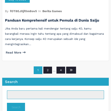
By
fOT8EJXjf0m8ov5
In
Berita Games
Panduan Komprehensif untuk Pemula di Dunia Salju
Jika Anda baru pertama kali mendengar tentang salju 4D, kamu
barangkali merasa ingin tahu tentang apa yang dimaksud dan bagaimana
cara kerjanya. Konsep salju 4D merupakan sebuah ide yang
mengintegrasikan…
Read More
Posts
1
2
…
4
pagination
Search
Search