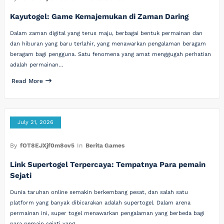
Kayutogel: Game Kemajemukan di Zaman Daring
Dalam zaman digital yang terus maju, berbagai bentuk permainan dan
dan hiburan yang baru terlahir, yang menawarkan pengalaman beragam
beragam bagi pengguna. Satu fenomena yang amat menggugah perhatian
adalah permainan…
Read More
July 21, 2026
By
fOT8EJXjf0m8ov5
In
Berita Games
Link Supertogel Terpercaya: Tempatnya Para pemain
Sejati
Dunia taruhan online semakin berkembang pesat, dan salah satu
platform yang banyak dibicarakan adalah supertogel. Dalam arena
permainan ini, super togel menawarkan pengalaman yang berbeda bagi
para pemain sejati yang…