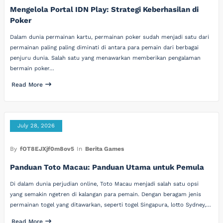
Mengelola Portal IDN Play: Strategi Keberhasilan di
Poker
Dalam dunia permainan kartu, permainan poker sudah menjadi satu dari
permainan paling paling diminati di antara para pemain dari berbagai
penjuru dunia. Salah satu yang menawarkan memberikan pengalaman
bermain poker…
Read More
July 28, 2026
By
fOT8EJXjf0m8ov5
In
Berita Games
Panduan Toto Macau: Panduan Utama untuk Pemula
Di dalam dunia perjudian online, Toto Macau menjadi salah satu opsi
yang semakin ngetren di kalangan para pemain. Dengan beragam jenis
permainan togel yang ditawarkan, seperti togel Singapura, lotto Sydney,…
Read More