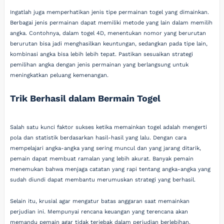
Ingatlah juga memperhatikan jenis tipe permainan togel yang dimainkan.
Berbagai jenis permainan dapat memiliki metode yang lain dalam memilih
angka. Contohnya, dalam togel 4D, menentukan nomor yang berurutan
berurutan bisa jadi menghasilkan keuntungan, sedangkan pada tipe lain,
kombinasi angka bisa lebih lebih tepat. Pastikan sesuaikan strategi
pemilihan angka dengan jenis permainan yang berlangsung untuk
meningkatkan peluang kemenangan.
Trik Berhasil dalam Bermain Togel
Salah satu kunci faktor sukses ketika memainkan togel adalah mengerti
pola dan statistik berdasarkan hasil-hasil yang lalu. Dengan cara
mempelajari angka-angka yang sering muncul dan yang jarang ditarik,
pemain dapat membuat ramalan yang lebih akurat. Banyak pemain
menemukan bahwa menjaga catatan yang rapi tentang angka-angka yang
sudah diundi dapat membantu merumuskan strategi yang berhasil.
Selain itu, krusial agar mengatur batas anggaran saat memainkan
perjudian ini. Mempunyai rencana keuangan yang terencana akan
memandu pemain agar tidak terjebak dalam perjudian berlebihan.