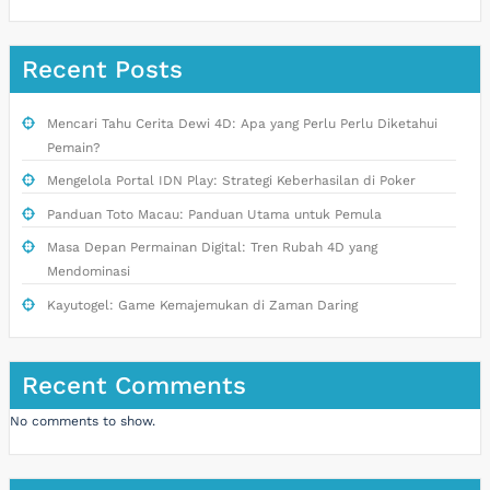
Recent Posts
Mencari Tahu Cerita Dewi 4D: Apa yang Perlu Perlu Diketahui
Pemain?
Mengelola Portal IDN Play: Strategi Keberhasilan di Poker
Panduan Toto Macau: Panduan Utama untuk Pemula
Masa Depan Permainan Digital: Tren Rubah 4D yang
Mendominasi
Kayutogel: Game Kemajemukan di Zaman Daring
Recent Comments
No comments to show.