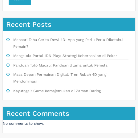
Recent Posts
Mencari Tahu Cerita Dewi 4D: Apa yang Perlu Perlu Diketahui
Pemain?
Mengelola Portal IDN Play: Strategi Keberhasilan di Poker
Panduan Toto Macau: Panduan Utama untuk Pemula
Masa Depan Permainan Digital: Tren Rubah 4D yang
Mendominasi
Kayutogel: Game Kemajemukan di Zaman Daring
Recent Comments
No comments to show.