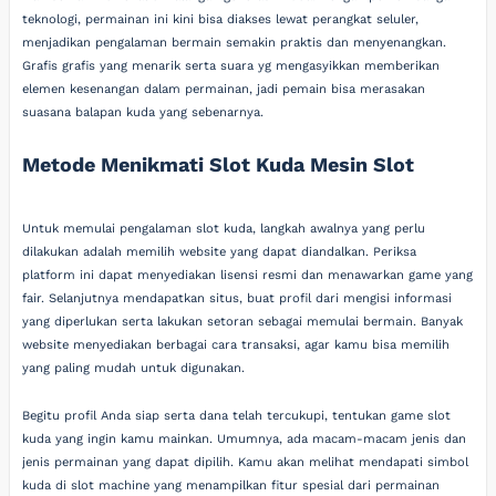
teknologi, permainan ini kini bisa diakses lewat perangkat seluler,
menjadikan pengalaman bermain semakin praktis dan menyenangkan.
Grafis grafis yang menarik serta suara yg mengasyikkan memberikan
elemen kesenangan dalam permainan, jadi pemain bisa merasakan
suasana balapan kuda yang sebenarnya.
Metode Menikmati Slot Kuda Mesin Slot
Untuk memulai pengalaman slot kuda, langkah awalnya yang perlu
dilakukan adalah memilih website yang dapat diandalkan. Periksa
platform ini dapat menyediakan lisensi resmi dan menawarkan game yang
fair. Selanjutnya mendapatkan situs, buat profil dari mengisi informasi
yang diperlukan serta lakukan setoran sebagai memulai bermain. Banyak
website menyediakan berbagai cara transaksi, agar kamu bisa memilih
yang paling mudah untuk digunakan.
Begitu profil Anda siap serta dana telah tercukupi, tentukan game slot
kuda yang ingin kamu mainkan. Umumnya, ada macam-macam jenis dan
jenis permainan yang dapat dipilih. Kamu akan melihat mendapati simbol
kuda di slot machine yang menampilkan fitur spesial dari permainan