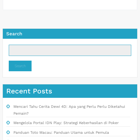
Search
Search
Recent Posts
Mencari Tahu Cerita Dewi 4D: Apa yang Perlu Perlu Diketahui
Pemain?
Mengelola Portal IDN Play: Strategi Keberhasilan di Poker
Panduan Toto Macau: Panduan Utama untuk Pemula