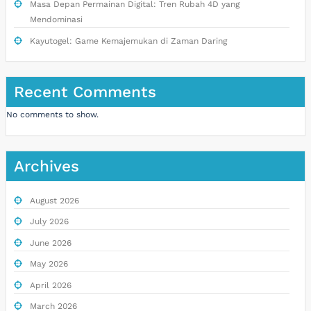
Masa Depan Permainan Digital: Tren Rubah 4D yang
Mendominasi
Kayutogel: Game Kemajemukan di Zaman Daring
Recent Comments
No comments to show.
Archives
August 2026
July 2026
June 2026
May 2026
April 2026
March 2026