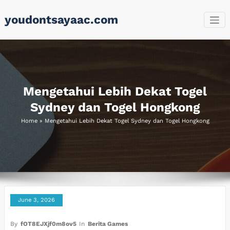
Skip
youdontsayaac.com
to
content
Mengetahui Lebih Dekat Togel
Sydney dan Togel Hongkong
Home
»
Mengetahui Lebih Dekat Togel Sydney dan Togel Hongkong
June 3, 2026
By
fOT8EJXjf0m8ov5
In
Berita Games