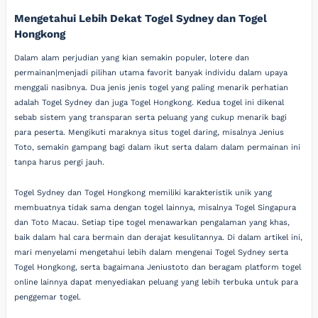
Mengetahui Lebih Dekat Togel Sydney dan Togel
Hongkong
Dalam alam perjudian yang kian semakin populer, lotere dan
permainan|menjadi pilihan utama favorit banyak individu dalam upaya
menggali nasibnya. Dua jenis jenis togel yang paling menarik perhatian
adalah Togel Sydney dan juga Togel Hongkong. Kedua togel ini dikenal
sebab sistem yang transparan serta peluang yang cukup menarik bagi
para peserta. Mengikuti maraknya situs togel daring, misalnya Jenius
Toto, semakin gampang bagi dalam ikut serta dalam dalam permainan ini
tanpa harus pergi jauh.
Togel Sydney dan Togel Hongkong memiliki karakteristik unik yang
membuatnya tidak sama dengan togel lainnya, misalnya Togel Singapura
dan Toto Macau. Setiap tipe togel menawarkan pengalaman yang khas,
baik dalam hal cara bermain dan derajat kesulitannya. Di dalam artikel ini,
mari menyelami mengetahui lebih dalam mengenai Togel Sydney serta
Togel Hongkong, serta bagaimana Jeniustoto dan beragam platform togel
online lainnya dapat menyediakan peluang yang lebih terbuka untuk para
penggemar togel.