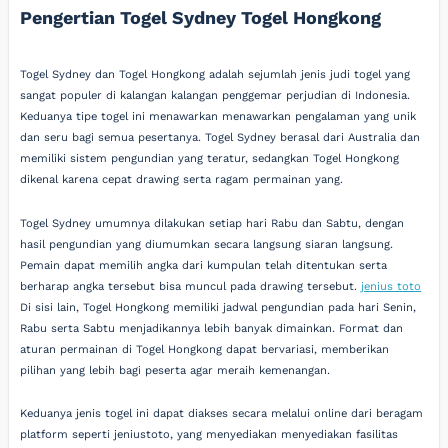
Pengertian Togel Sydney Togel Hongkong
Togel Sydney dan Togel Hongkong adalah sejumlah jenis judi togel yang
sangat populer di kalangan kalangan penggemar perjudian di Indonesia.
Keduanya tipe togel ini menawarkan menawarkan pengalaman yang unik
dan seru bagi semua pesertanya. Togel Sydney berasal dari Australia dan
memiliki sistem pengundian yang teratur, sedangkan Togel Hongkong
dikenal karena cepat drawing serta ragam permainan yang.
Togel Sydney umumnya dilakukan setiap hari Rabu dan Sabtu, dengan
hasil pengundian yang diumumkan secara langsung siaran langsung.
Pemain dapat memilih angka dari kumpulan telah ditentukan serta
berharap angka tersebut bisa muncul pada drawing tersebut.
jenius toto
Di sisi lain, Togel Hongkong memiliki jadwal pengundian pada hari Senin,
Rabu serta Sabtu menjadikannya lebih banyak dimainkan. Format dan
aturan permainan di Togel Hongkong dapat bervariasi, memberikan
pilihan yang lebih bagi peserta agar meraih kemenangan.
Keduanya jenis togel ini dapat diakses secara melalui online dari beragam
platform seperti jeniustoto, yang menyediakan menyediakan fasilitas