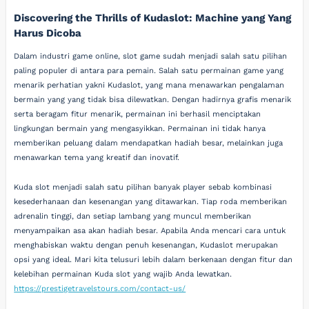
Discovering the Thrills of Kudaslot: Machine yang Yang
Harus Dicoba
Dalam industri game online, slot game sudah menjadi salah satu pilihan
paling populer di antara para pemain. Salah satu permainan game yang
menarik perhatian yakni Kudaslot, yang mana menawarkan pengalaman
bermain yang yang tidak bisa dilewatkan. Dengan hadirnya grafis menarik
serta beragam fitur menarik, permainan ini berhasil menciptakan
lingkungan bermain yang mengasyikkan. Permainan ini tidak hanya
memberikan peluang dalam mendapatkan hadiah besar, melainkan juga
menawarkan tema yang kreatif dan inovatif.
Kuda slot menjadi salah satu pilihan banyak player sebab kombinasi
kesederhanaan dan kesenangan yang ditawarkan. Tiap roda memberikan
adrenalin tinggi, dan setiap lambang yang muncul memberikan
menyampaikan asa akan hadiah besar. Apabila Anda mencari cara untuk
menghabiskan waktu dengan penuh kesenangan, Kudaslot merupakan
opsi yang ideal. Mari kita telusuri lebih dalam berkenaan dengan fitur dan
kelebihan permainan Kuda slot yang wajib Anda lewatkan.
https://prestigetravelstours.com/contact-us/