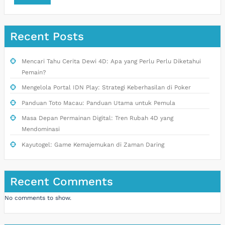
Recent Posts
Mencari Tahu Cerita Dewi 4D: Apa yang Perlu Perlu Diketahui
Pemain?
Mengelola Portal IDN Play: Strategi Keberhasilan di Poker
Panduan Toto Macau: Panduan Utama untuk Pemula
Masa Depan Permainan Digital: Tren Rubah 4D yang
Mendominasi
Kayutogel: Game Kemajemukan di Zaman Daring
Recent Comments
No comments to show.