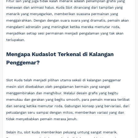
Fitur lain yang juga tidak kalah menarik adalah penampilan grafis yang
menawan dan animasi halus. Kuda Slot dirancang dari tampilan yang
menarik yang menyegarkan, memberikan suasana permainan yang
menggairahkan. Dengan dengan suara suara yang dramatis, pemain akan
mengalami adrenalin yang meningkat ketika mereka memutar roda,
menjadikan setiap sesi permainan menjadi pengalaman yang tak akan
terlupakan.
Mengapa Kudaslot Terkenal di Kalangan
Penggemar?
Slot Kuda telah menjadi pilihan utama sekali di kalangan penggemar
mesin slot disebabkan oleh pengalaman bermain yang sangat
menggembirakan dan menghibur. Melalui desain grafis yang begitu
memukau dan gerakan yang begitu smooth, para pemain merasa terlibat
dan senang ketika memutar roda. Gabungan konsep yang bervariasi, dari
petualangan seru sampai dengan mitos, memberikan variasi yang dan
tidak menyebabkan pemain merasa jenuh.
Selain itu, slot kuda memberikan peluang untung sangat menarik.