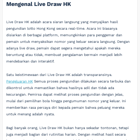
Mengenal Live Draw HK
Live Draw HK adalah acara siaran langsung yang menyajikan hasil
pengundian lotto Hong Kong secara real-time. Acara ini biasanya
disiarkan di berbagai platform, memungkinkan para penggemar dan
pemain untuk menyaksikan nomor yang keluar secara langsung. Dengan
adanya live draw, pemain dapat segera mengetahui apakah mereka
beruntung atau tidak, membuat pengalaman bermain menjadi lebih
mendebarkan dan interaktif.
Satu keistimewaan dari Live Draw HK adalah transparansinya.
Pengeluaran HK
Semua proses pengundian dilakukan secara terbuka dan
dikontrol untuk memastikan bahwa hasilnya adil dan tidak ada
kecurangan. Pemirsa dapat melihat proses pengundian dengan jelas,
mulai dari pemilihan bola hingga pengumuman nomor yang keluar. Ini
memberikan rasa percaya diri kepada pemain bahwa peluang mereka
untuk menang adalah nyata.
Bagi banyak orang, Live Draw HK bukan hanya sekadar tontonan, tetapi
juga menjadi bagian dari rutinitas harian. Dengan melihat hasil secara