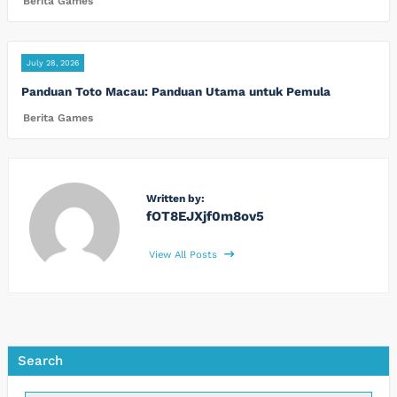
Berita Games
July 28, 2026
Panduan Toto Macau: Panduan Utama untuk Pemula
Berita Games
Written by:
fOT8EJXjf0m8ov5
View All Posts
Search