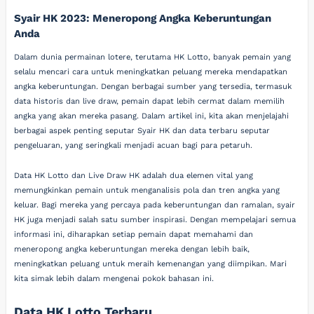
Syair HK 2023: Meneropong Angka Keberuntungan
Anda
Dalam dunia permainan lotere, terutama HK Lotto, banyak pemain yang
selalu mencari cara untuk meningkatkan peluang mereka mendapatkan
angka keberuntungan. Dengan berbagai sumber yang tersedia, termasuk
data historis dan live draw, pemain dapat lebih cermat dalam memilih
angka yang akan mereka pasang. Dalam artikel ini, kita akan menjelajahi
berbagai aspek penting seputar Syair HK dan data terbaru seputar
pengeluaran, yang seringkali menjadi acuan bagi para petaruh.
Data HK Lotto dan Live Draw HK adalah dua elemen vital yang
memungkinkan pemain untuk menganalisis pola dan tren angka yang
keluar. Bagi mereka yang percaya pada keberuntungan dan ramalan, syair
HK juga menjadi salah satu sumber inspirasi. Dengan mempelajari semua
informasi ini, diharapkan setiap pemain dapat memahami dan
meneropong angka keberuntungan mereka dengan lebih baik,
meningkatkan peluang untuk meraih kemenangan yang diimpikan. Mari
kita simak lebih dalam mengenai pokok bahasan ini.
Data HK Lotto Terbaru