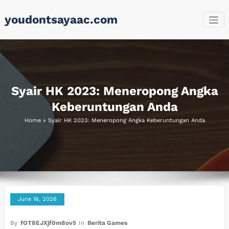
Skip
youdontsayaac.com
to
content
Syair HK 2023: Meneropong Angka
Keberuntungan Anda
Home
»
Syair HK 2023: Meneropong Angka Keberuntungan Anda
June 16, 2026
By
fOT8EJXjf0m8ov5
In
Berita Games