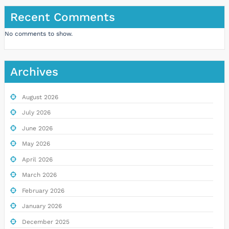
Recent Comments
No comments to show.
Archives
August 2026
July 2026
June 2026
May 2026
April 2026
March 2026
February 2026
January 2026
December 2025