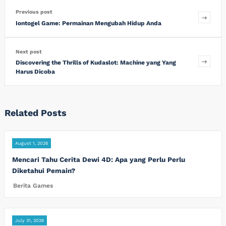
Previous post
Iontogel Game: Permainan Mengubah Hidup Anda
Next post
Discovering the Thrills of Kudaslot: Machine yang Yang
Harus Dicoba
Related Posts
August 1, 2026
Mencari Tahu Cerita Dewi 4D: Apa yang Perlu Perlu
Diketahui Pemain?
Berita Games
July 31, 2026