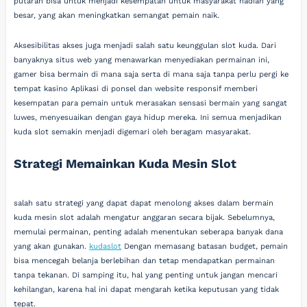
putaran bisa untuk menjadi kesempatan untuk masyarakat hadiah yang
besar, yang akan meningkatkan semangat pemain naik.
Aksesibilitas akses juga menjadi salah satu keunggulan slot kuda. Dari
banyaknya situs web yang menawarkan menyediakan permainan ini,
gamer bisa bermain di mana saja serta di mana saja tanpa perlu pergi ke
tempat kasino Aplikasi di ponsel dan website responsif memberi
kesempatan para pemain untuk merasakan sensasi bermain yang sangat
luwes, menyesuaikan dengan gaya hidup mereka. Ini semua menjadikan
kuda slot semakin menjadi digemari oleh beragam masyarakat.
Strategi Memainkan Kuda Mesin Slot
salah satu strategi yang dapat dapat menolong akses dalam bermain
kuda mesin slot adalah mengatur anggaran secara bijak. Sebelumnya,
memulai permainan, penting adalah menentukan seberapa banyak dana
yang akan gunakan.
kudaslot
Dengan memasang batasan budget, pemain
bisa mencegah belanja berlebihan dan tetap mendapatkan permainan
tanpa tekanan. Di samping itu, hal yang penting untuk jangan mencari
kehilangan, karena hal ini dapat mengarah ketika keputusan yang tidak
tepat.