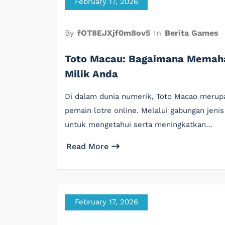
February 17, 2026
By
fOT8EJXjf0m8ov5
In
Berita Games
Toto Macau: Bagaimana Memaha
Milik Anda
Di dalam dunia numerik, Toto Macao merupak
pemain lotre online. Melalui gabungan jen
untuk mengetahui serta meningkatkan…
Read More
February 17, 2026