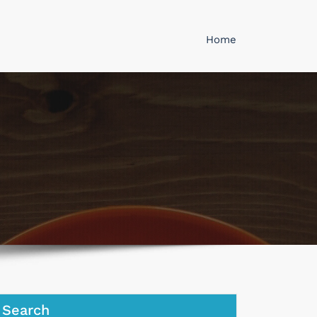
Home
Search