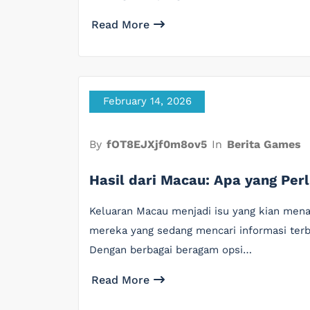
Read More
February 14, 2026
By
fOT8EJXjf0m8ov5
In
Berita Games
Hasil dari Macau: Apa yang Per
Keluaran Macau menjadi isu yang kian menar
mereka yang sedang mencari informasi terba
Dengan berbagai beragam opsi…
Read More