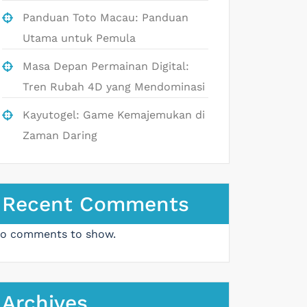
Panduan Toto Macau: Panduan
Utama untuk Pemula
Masa Depan Permainan Digital:
Tren Rubah 4D yang Mendominasi
Kayutogel: Game Kemajemukan di
Zaman Daring
Recent Comments
o comments to show.
Archives