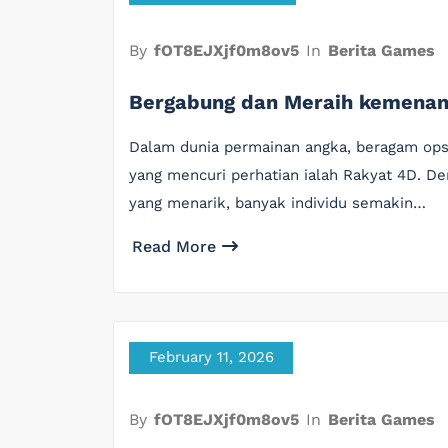
By
fOT8EJXjf0m8ov5
In
Berita Games
Bergabung dan Meraih kemenan
Dalam dunia permainan angka, beragam opsi
yang mencuri perhatian ialah Rakyat 4D.
yang menarik, banyak individu semakin…
Read More
February 11, 2026
By
fOT8EJXjf0m8ov5
In
Berita Games