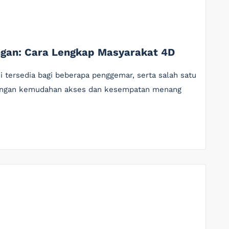
gan: Cara Lengkap Masyarakat 4D
 tersedia bagi beberapa penggemar, serta salah satu
 Dengan kemudahan akses dan kesempatan menang