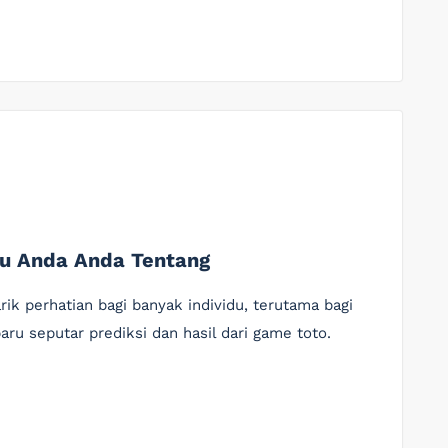
lu Anda Anda Tentang
ik perhatian bagi banyak individu, terutama bagi
ru seputar prediksi dan hasil dari game toto.