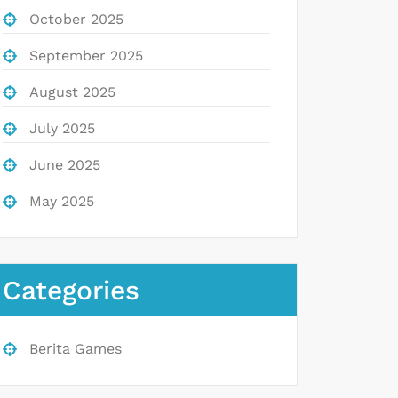
October 2025
September 2025
August 2025
July 2025
June 2025
May 2025
Categories
Berita Games