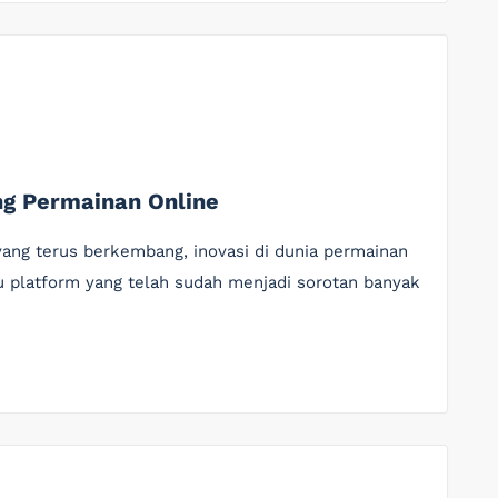
ng Permainan Online
yang terus berkembang, inovasi di dunia permainan
tu platform yang telah sudah menjadi sorotan banyak