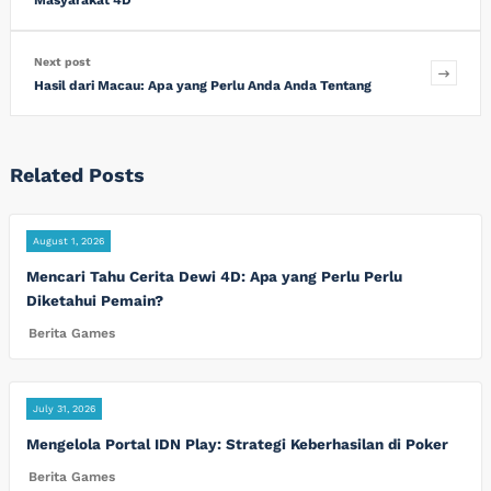
Next post
Hasil dari Macau: Apa yang Perlu Anda Anda Tentang
Related Posts
August 1, 2026
Mencari Tahu Cerita Dewi 4D: Apa yang Perlu Perlu
Diketahui Pemain?
Berita Games
July 31, 2026
Mengelola Portal IDN Play: Strategi Keberhasilan di Poker
Berita Games