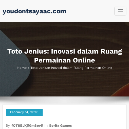
Skip
youdontsayaac.com
to
content
Toto Jenius: Inovasi dalam Ruang
Permainan Online
Home
»
Toto Jenius: Inovasi dalam Ruang Permainan Online
February 14, 2026
By
fOT8EJXjf0m8ov5
In
Berita Games