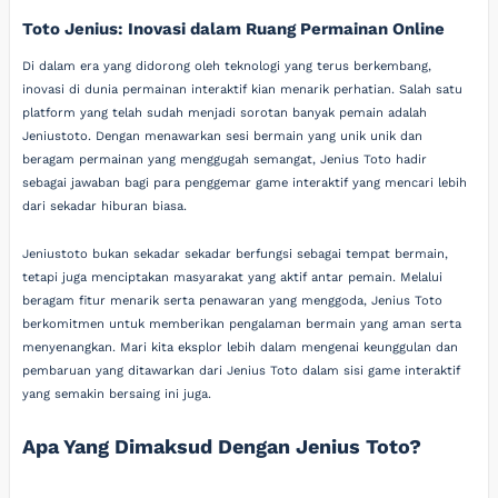
Toto Jenius: Inovasi dalam Ruang Permainan Online
Di dalam era yang didorong oleh teknologi yang terus berkembang,
inovasi di dunia permainan interaktif kian menarik perhatian. Salah satu
platform yang telah sudah menjadi sorotan banyak pemain adalah
Jeniustoto. Dengan menawarkan sesi bermain yang unik unik dan
beragam permainan yang menggugah semangat, Jenius Toto hadir
sebagai jawaban bagi para penggemar game interaktif yang mencari lebih
dari sekadar hiburan biasa.
Jeniustoto bukan sekadar sekadar berfungsi sebagai tempat bermain,
tetapi juga menciptakan masyarakat yang aktif antar pemain. Melalui
beragam fitur menarik serta penawaran yang menggoda, Jenius Toto
berkomitmen untuk memberikan pengalaman bermain yang aman serta
menyenangkan. Mari kita eksplor lebih dalam mengenai keunggulan dan
pembaruan yang ditawarkan dari Jenius Toto dalam sisi game interaktif
yang semakin bersaing ini juga.
Apa Yang Dimaksud Dengan Jenius Toto?