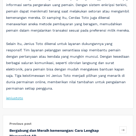
informasi serta pergerakan uang pemain. Dengan sistem enkripsi terkini,
pemain dapat menikmati tenang saat melakukan setoran atau mengambil
kemenangan mereka. Di samping itu, Cerdas Toto juga dikenal
menawarkan aneka metode pembayaran yang beragam, memudahkan
pemain dalam menjalankan transaksi sesuai pada preferensi milik mereka.
Selain itu, Jenius Toto dikenal untuk layanan dukungannya yang
responsif. Tim layanan pelanggan senantiasa siap membantu pemain
dengan pertanyaan atau kendala yang mungkin muncul. Dengan kesediaan
berbagai saluran komunikasi, seperti obrolan langsung dan surat
elektronik, para pemain bisa dengan mudah mengakses bantuan kapan
saja. Tiga keistimewaan ini Jenius Toto menjadi pilihan yang menarik di
dunia permainan online, memberikan nilai tambahan untuk pengalaman
permainan setiap pengguna.
jeniustoto
Previous post
Bergabung dan Meraih kemenangan: Cara Lengkap
Masyarakat 4D