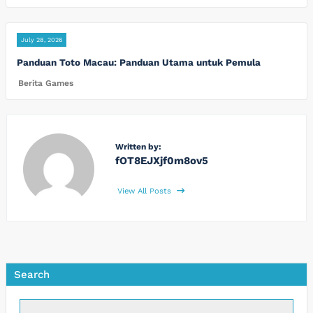
July 28, 2026
Panduan Toto Macau: Panduan Utama untuk Pemula
Berita Games
Written by:
fOT8EJXjf0m8ov5
View All Posts
Search