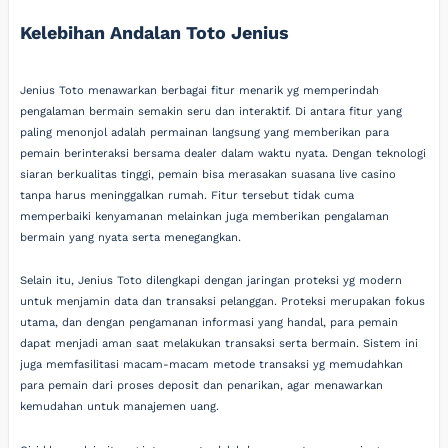
Kelebihan Andalan Toto Jenius
Jenius Toto menawarkan berbagai fitur menarik yg memperindah
pengalaman bermain semakin seru dan interaktif. Di antara fitur yang
paling menonjol adalah permainan langsung yang memberikan para
pemain berinteraksi bersama dealer dalam waktu nyata. Dengan teknologi
siaran berkualitas tinggi, pemain bisa merasakan suasana live casino
tanpa harus meninggalkan rumah. Fitur tersebut tidak cuma
memperbaiki kenyamanan melainkan juga memberikan pengalaman
bermain yang nyata serta menegangkan.
Selain itu, Jenius Toto dilengkapi dengan jaringan proteksi yg modern
untuk menjamin data dan transaksi pelanggan. Proteksi merupakan fokus
utama, dan dengan pengamanan informasi yang handal, para pemain
dapat menjadi aman saat melakukan transaksi serta bermain. Sistem ini
juga memfasilitasi macam-macam metode transaksi yg memudahkan
para pemain dari proses deposit dan penarikan, agar menawarkan
kemudahan untuk manajemen uang.