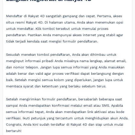
Mendaftar di Rakyat 4D sangatlah gampang dan cepat. Pertama, akses
situs resmi Rakyat 4D. Di halaman utama, Anda akan menemukan opsi
untuk mendaftar. Klik tombol tersebut untuk memulai proses
pendaftaran. Pastikan Anda mempunyai akses internet yang stabil agar
tidak terjadi kendala saat mengisi formulir pendaftaran.
Sesudah menekan tombol pendaftaran, Anda akan dihimbau untuk
menginput informasi pribadi Anda misalnya nama lengkap, alamat email,
dan nomor telepon. Jangan lupa semua informasi yang Anda masukkan
adalah benar dan valid agar proses verifikasi dapat berlangsung dengan
baik. Setelah mengisi semua kolom yang diperlukan, jangan lupa untuk
membaca syarat dan ketentuan yang berlaku sebelum terus.
Setelah mengirimkan formulir pendaftaran, bersabarlah beberapa saat
sampai Anda mendapatkan konfirmasi melalui email atau SMS. Apabila
semua informasi tepat, Anda akan mendapatkan link aktivasi atau kode
verifikasi. Ikuti petunjuk yang tercantum untuk menghidupkan akun Anda.
Congrats, Anda kini sudah terdaftar di Rakyat 4D dan siap untuk mulai
bertaruh!