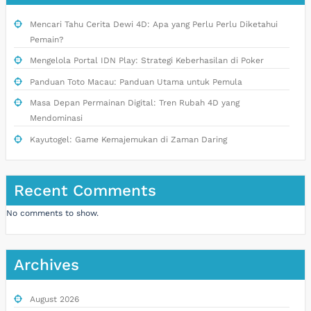
Mencari Tahu Cerita Dewi 4D: Apa yang Perlu Perlu Diketahui
Pemain?
Mengelola Portal IDN Play: Strategi Keberhasilan di Poker
Panduan Toto Macau: Panduan Utama untuk Pemula
Masa Depan Permainan Digital: Tren Rubah 4D yang
Mendominasi
Kayutogel: Game Kemajemukan di Zaman Daring
Recent Comments
No comments to show.
Archives
August 2026