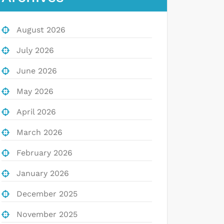
August 2026
July 2026
June 2026
May 2026
April 2026
March 2026
February 2026
January 2026
December 2025
November 2025