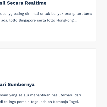
sil Secara Realtime
 opsi yg paling diminati untuk banyak orang, terutama
g ada, lotto Singapore serta lotto Hongkong…
dari Sumbernya
main yang selalu menantikan hasil terbaru dari
 di telinga pemain togel adalah Kamboja Togel.