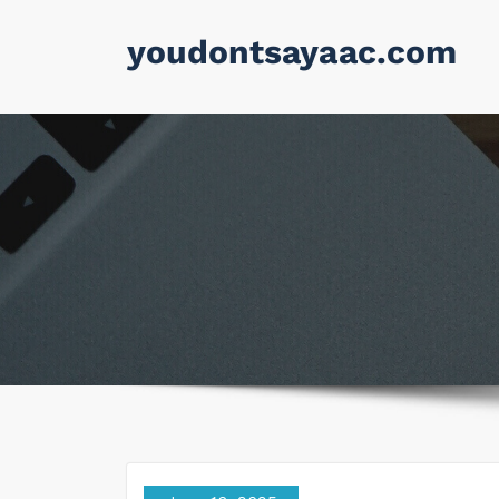
Skip
youdontsayaac.com
to
content