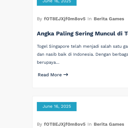
June 16, 2025
By
fOT8EJXjf0m8ov5
In
Berita Games
Angka Paling Sering Muncul di 
Togel Singapore telah menjadi salah satu g
dan nasib baik di Indonesia. Dengan berbaga
berupaya…
Read More
June 16, 2025
By
fOT8EJXjf0m8ov5
In
Berita Games