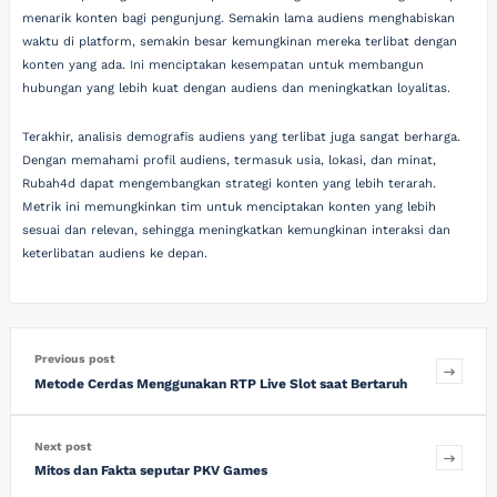
menarik konten bagi pengunjung. Semakin lama audiens menghabiskan
waktu di platform, semakin besar kemungkinan mereka terlibat dengan
konten yang ada. Ini menciptakan kesempatan untuk membangun
hubungan yang lebih kuat dengan audiens dan meningkatkan loyalitas.
Terakhir, analisis demografis audiens yang terlibat juga sangat berharga.
Dengan memahami profil audiens, termasuk usia, lokasi, dan minat,
Rubah4d dapat mengembangkan strategi konten yang lebih terarah.
Metrik ini memungkinkan tim untuk menciptakan konten yang lebih
sesuai dan relevan, sehingga meningkatkan kemungkinan interaksi dan
keterlibatan audiens ke depan.
Previous post
Metode Cerdas Menggunakan RTP Live Slot saat Bertaruh
Next post
Mitos dan Fakta seputar PKV Games