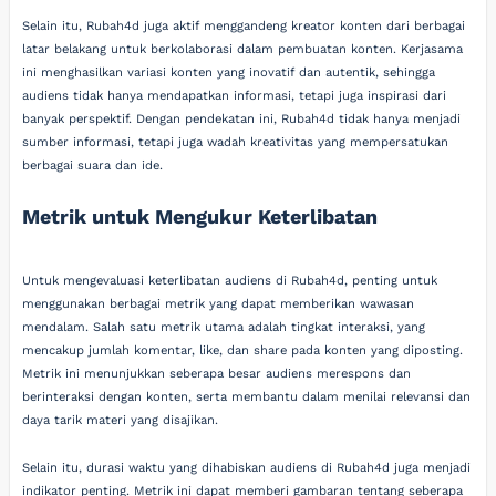
Selain itu, Rubah4d juga aktif menggandeng kreator konten dari berbagai
latar belakang untuk berkolaborasi dalam pembuatan konten. Kerjasama
ini menghasilkan variasi konten yang inovatif dan autentik, sehingga
audiens tidak hanya mendapatkan informasi, tetapi juga inspirasi dari
banyak perspektif. Dengan pendekatan ini, Rubah4d tidak hanya menjadi
sumber informasi, tetapi juga wadah kreativitas yang mempersatukan
berbagai suara dan ide.
Metrik untuk Mengukur Keterlibatan
Untuk mengevaluasi keterlibatan audiens di Rubah4d, penting untuk
menggunakan berbagai metrik yang dapat memberikan wawasan
mendalam. Salah satu metrik utama adalah tingkat interaksi, yang
mencakup jumlah komentar, like, dan share pada konten yang diposting.
Metrik ini menunjukkan seberapa besar audiens merespons dan
berinteraksi dengan konten, serta membantu dalam menilai relevansi dan
daya tarik materi yang disajikan.
Selain itu, durasi waktu yang dihabiskan audiens di Rubah4d juga menjadi
indikator penting. Metrik ini dapat memberi gambaran tentang seberapa