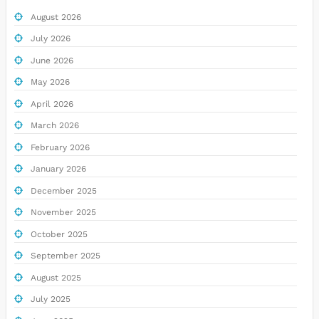
August 2026
July 2026
June 2026
May 2026
April 2026
March 2026
February 2026
January 2026
December 2025
November 2025
October 2025
September 2025
August 2025
July 2025