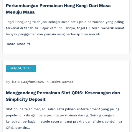
Perkembangan Permainan Hong Kong: Dari Masa
Menuju Masa
Togel Hongkong telah jadi sebagai salah satu jenis permainan yang paling
terkenal di tanah air. Sejak kemunculannya, togel HK telah menarik minat
banyak penggemar dan pemain yang berharap bisa meraih…
Read More
July 14, 2025
By
fOT8EJXjf0m8ov5
In
Berita Games
Menggandeng Permainan Slot QRIS: Kesenangan dan
Simplicity Deposit
Slot online telah menjadi salah satu pilihan entertainment yang paling
populer di kalangan para pecinta permainan daring. Seiring dengan
kehadiran berbagai metode setoran yang praktis dan efisien, contohnya
QRIS, pemain…