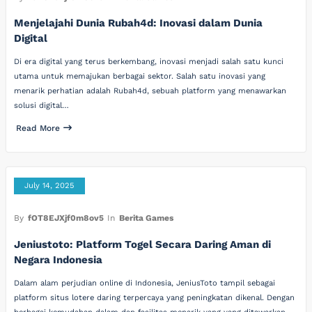
Menjelajahi Dunia Rubah4d: Inovasi dalam Dunia
Digital
Di era digital yang terus berkembang, inovasi menjadi salah satu kunci
utama untuk memajukan berbagai sektor. Salah satu inovasi yang
menarik perhatian adalah Rubah4d, sebuah platform yang menawarkan
solusi digital…
Read More
July 14, 2025
By
fOT8EJXjf0m8ov5
In
Berita Games
Jeniustoto: Platform Togel Secara Daring Aman di
Negara Indonesia
Dalam alam perjudian online di Indonesia, JeniusToto tampil sebagai
platform situs lotere daring terpercaya yang peningkatan dikenal. Dengan