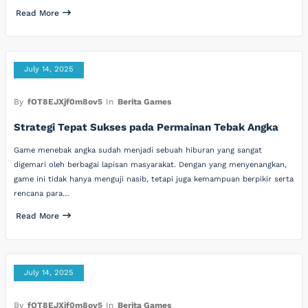
Read More
July 14, 2025
By
fOT8EJXjf0m8ov5
In
Berita Games
Strategi Tepat Sukses pada Permainan Tebak Angka
Game menebak angka sudah menjadi sebuah hiburan yang sangat
digemari oleh berbagai lapisan masyarakat. Dengan yang menyenangkan,
game ini tidak hanya menguji nasib, tetapi juga kemampuan berpikir serta
rencana para…
Read More
July 14, 2025
By
fOT8EJXjf0m8ov5
In
Berita Games