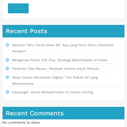
Search
Recent Posts
Mencari Tahu Cerita Dewi 4D: Apa yang Perlu Perlu Diketahui
Pemain?
Mengelola Portal IDN Play: Strategi Keberhasilan di Poker
Panduan Toto Macau: Panduan Utama untuk Pemula
Masa Depan Permainan Digital: Tren Rubah 4D yang
Mendominasi
Kayutogel: Game Kemajemukan di Zaman Daring
Recent Comments
No comments to show.