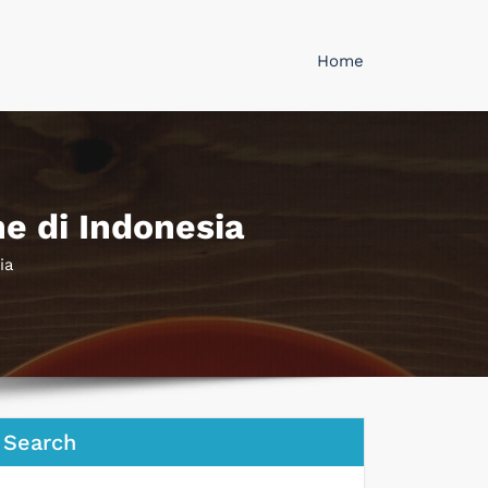
Home
e di Indonesia
ia
Search