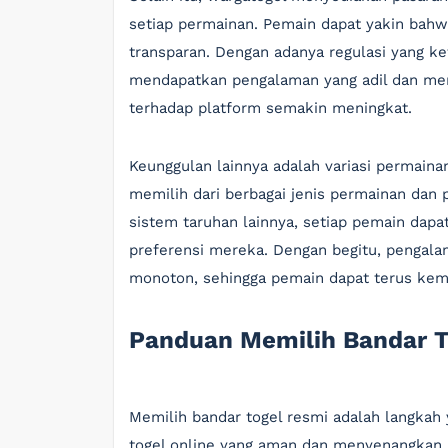
setiap permainan. Pemain dapat yakin bahwa
transparan. Dengan adanya regulasi yang 
mendapatkan pengalaman yang adil dan me
terhadap platform semakin meningkat.
Keunggulan lainnya adalah variasi permaina
memilih dari berbagai jenis permainan dan p
sistem taruhan lainnya, setiap pemain dap
preferensi mereka. Dengan begitu, pengala
monoton, sehingga pemain dapat terus kem
Panduan Memilih Bandar T
Memilih bandar togel resmi adalah langkah
togel online yang aman dan menyenangkan.