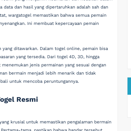
 data dan hasil yang dipertaruhkan adalah sah dan
ketat, wargatogel memastikan bahwa semua pemain
nyenangkan. Ini membuat kepercayaan pemain
n yang ditawarkan. Dalam togel online, pemain bisa
asaran yang tersedia. Dari togel 4D, 3D, hingga
at menemukan jenis permainan yang sesuai dengan
man bermain menjadi lebih menarik dan tidak
bali untuk mencoba peruntungannya.
ogel Resmi
 yang krusial untuk memastikan pengalaman bermain
 Pertama-tama, pastikan bahwa bandar tersebut