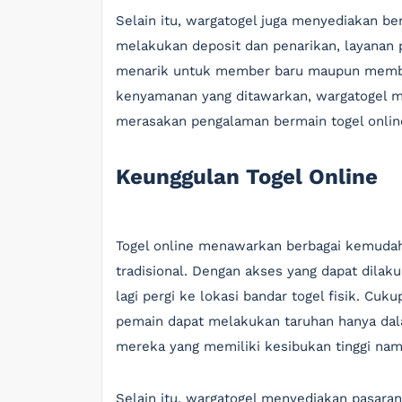
Selain itu, wargatogel juga menyediakan be
melakukan deposit dan penarikan, layanan 
menarik untuk member baru maupun membe
kenyamanan yang ditawarkan, wargatogel men
merasakan pengalaman bermain togel onlin
Keunggulan Togel Online
Togel online menawarkan berbagai kemudah
tradisional. Dengan akses yang dapat dilaku
lagi pergi ke lokasi bandar togel fisik. Cu
pemain dapat melakukan taruhan hanya dala
mereka yang memiliki kesibukan tinggi nam
Selain itu, wargatogel menyediakan pasar