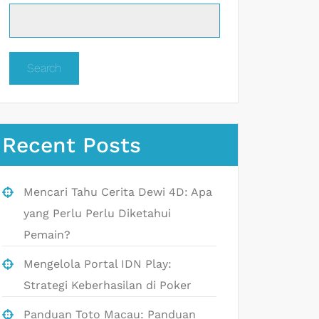
Search
Recent Posts
Mencari Tahu Cerita Dewi 4D: Apa
yang Perlu Perlu Diketahui
Pemain?
Mengelola Portal IDN Play:
Strategi Keberhasilan di Poker
Panduan Toto Macau: Panduan