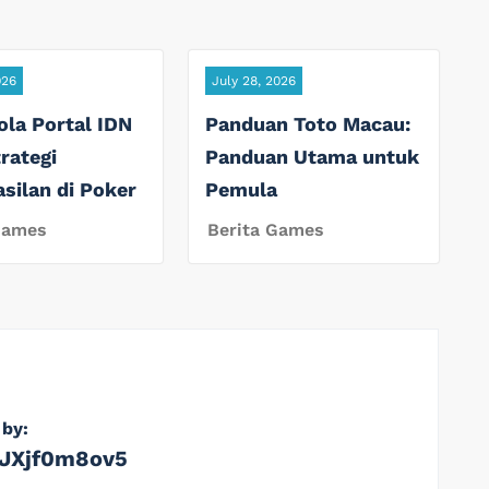
026
July 28, 2026
la Portal IDN
Panduan Toto Macau:
trategi
Panduan Utama untuk
silan di Poker
Pemula
Games
Berita Games
 by:
JXjf0m8ov5