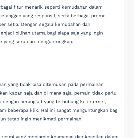
rbagai fitur menarik seperti kemudahan dalam
pelanggan yang responsif, serta berbagai promo
r setia. Dengan segala kemudahan dan
jadi pilihan utama bagi siapa saja yang ingin
e yang seru dan menguntungkan.
an yang tidak bisa ditemukan pada permainan
kan kapan saja dan di mana saja, pemain tidak perlu
kup dengan perangkat yang terhubung ke internet,
m beberapa klik. Hal ini sangat menguntungkan bagi
un tetap ingin menikmati permainan.
an resmi yang menjamin keamanan dan keadilan dalam