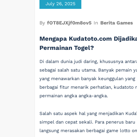
July 26, 2025
By
fOT8EJXjf0m8ov5
In
Berita Games
Mengapa Kudatoto.com Dijadik
Permainan Togel?
Di dalam dunia judi daring, khususnya anta
sebagai salah satu utama. Banyak pemain yan
yang menawarkan banyak keunggulan yang 
berbagai fitur menarik perhatian, kudatoto
permainan angka angka-angka.
Salah satu aspek hal yang menjadikan KudaT
simpel dan cepat sekali. Para penerus bar
langsung merasakan berbagai game lotto on