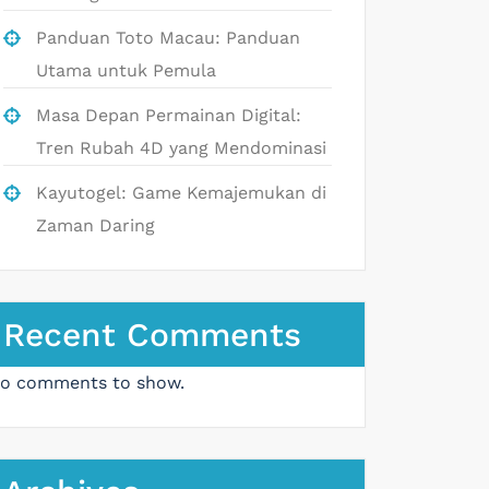
Panduan Toto Macau: Panduan
Utama untuk Pemula
Masa Depan Permainan Digital:
Tren Rubah 4D yang Mendominasi
Kayutogel: Game Kemajemukan di
Zaman Daring
Recent Comments
o comments to show.