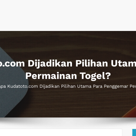
.com Dijadikan Pilihan Uta
Permainan Togel?
pa Kudatoto.com Dijadikan Pilihan Utama Para Penggemar Pe