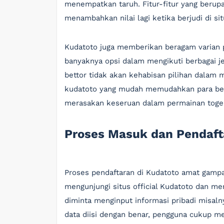
menempatkan taruh. Fitur-fitur yang berupa
menambahkan nilai lagi ketika berjudi di sit
Kudatoto juga memberikan beragam varian 
banyaknya opsi dalam mengikuti berbagai je
bettor tidak akan kehabisan pilihan dalam me
kudatoto yang mudah memudahkan para bet
merasakan keseruan dalam permainan togel
Proses Masuk dan Pendaft
Proses pendaftaran di Kudatoto amat gampa
mengunjungi situs official Kudatoto dan men
diminta menginput informasi pribadi misal
data diisi dengan benar, pengguna cukup m