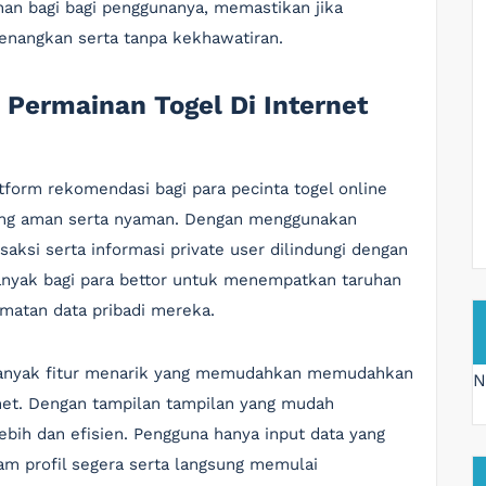
n bagi bagi penggunanya, memastikan jika
nangkan serta tanpa kekhawatiran.
Permainan Togel Di Internet
tform rekomendasi bagi para pecinta togel online
ng aman serta nyaman. Dengan menggunakan
aksi serta informasi private user dilindungi dengan
banyak bagi para bettor untuk menempatkan taruhan
matan data pribadi mereka.
i banyak fitur menarik yang memudahkan memudahkan
N
rnet. Dengan tampilan tampilan yang mudah
bih dan efisien. Pengguna hanya input data yang
am profil segera serta langsung memulai