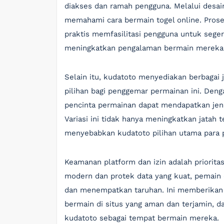
diakses dan ramah pengguna. Melalui desai
memahami cara bermain togel online. Prose
praktis memfasilitasi pengguna untuk seg
meningkatkan pengalaman bermain mereka
Selain itu, kudatoto menyediakan berbagai
pilihan bagi penggemar permainan ini. Deng
pencinta permainan dapat mendapatkan jeni
Variasi ini tidak hanya meningkatkan jatah
menyebabkan kudatoto pilihan utama para 
Keamanan platform dan izin adalah priorit
modern dan protek data yang kuat, pemain
dan menempatkan taruhan. Ini memberikan
bermain di situs yang aman dan terjamin, 
kudatoto sebagai tempat bermain mereka.