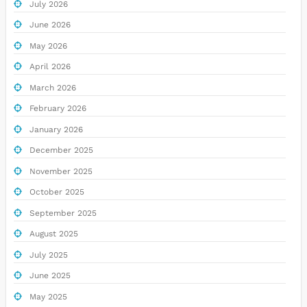
July 2026
June 2026
May 2026
April 2026
March 2026
February 2026
January 2026
December 2025
November 2025
October 2025
September 2025
August 2025
July 2025
June 2025
May 2025