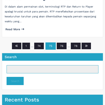
Di dalam alam permainan slot, terminologi RTP dan Return to Player
apalagi krusial untuk para pemain. RTP merefleksikan prosentase dari
keseluruhan taruhan yang akan dikembalikan kepada pemain sepanjang
waktu yang…
Read More
Posts
1
…
74
75
76
…
78
pagination
Search
Search
Recent Posts