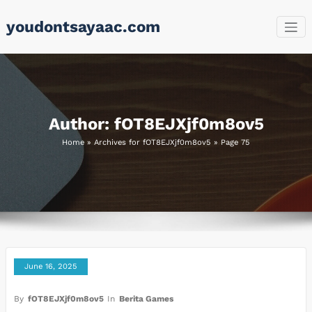
Skip
youdontsayaac.com
to
content
Author:
fOT8EJXjf0m8ov5
Home
»
Archives for fOT8EJXjf0m8ov5
»
Page 75
June 16, 2025
By
fOT8EJXjf0m8ov5
In
Berita Games