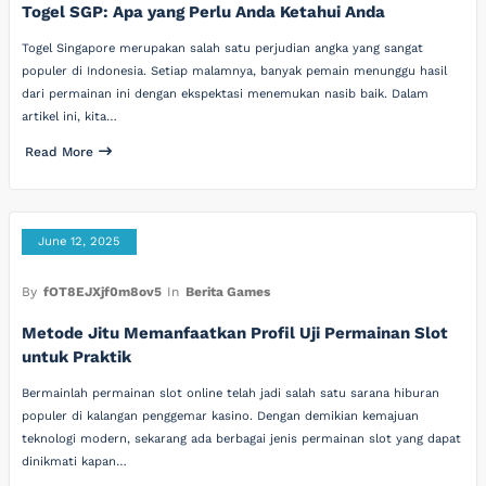
Togel SGP: Apa yang Perlu Anda Ketahui Anda
Togel Singapore merupakan salah satu perjudian angka yang sangat
populer di Indonesia. Setiap malamnya, banyak pemain menunggu hasil
dari permainan ini dengan ekspektasi menemukan nasib baik. Dalam
artikel ini, kita…
Read More
June 12, 2025
By
fOT8EJXjf0m8ov5
In
Berita Games
Metode Jitu Memanfaatkan Profil Uji Permainan Slot
untuk Praktik
Bermainlah permainan slot online telah jadi salah satu sarana hiburan
populer di kalangan penggemar kasino. Dengan demikian kemajuan
teknologi modern, sekarang ada berbagai jenis permainan slot yang dapat
dinikmati kapan…