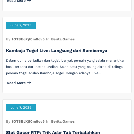
Read More
June 7, 2025
By
fOT8EJXjf0m8ov5
In
Berita Games
Kamboja Togel Live: Langsung dari Sumbernya
Dalam dunia perjudian dan togel, banyak pemain yang selalu menantikan
hasil terbaru dari setiap undian. Salah satu yang paling akrab di telinga
pemain togel adalah Kamboja Togel. Dengan adanya Live…
Read More
June 7, 2025
By
fOT8EJXjf0m8ov5
In
Berita Games
Slot Gacor RTP: Trik Agar Tak Terkalahkan