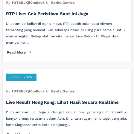
By
fOT8EJXjf0m8ov5
In
Berita Games
RTP Live: Cek Peristiwa Saat Ini Juga
Di dalam perjudian di dunia maya, RTP adalah salah satu elemen
terpenting yang menentukan seberapa besar peluang para pemain untuk
memenangkan Setiap slot memiliki persentase Return to Player dan
memberikan…
Read More
June 8, 2025
By
fOT8EJXjf0m8ov5
In
Berita Games
Live Result Hong Kong: Lihat Hasil Secara Realtime
Di dalam alam judi, togel sudah jadi sebuah opsi yg paling diminati untuk
banyak orang, terutama dalam Asia. Di antara ragam jenis togel yang ada,
lotto Singapore serta lotto Hongkong…