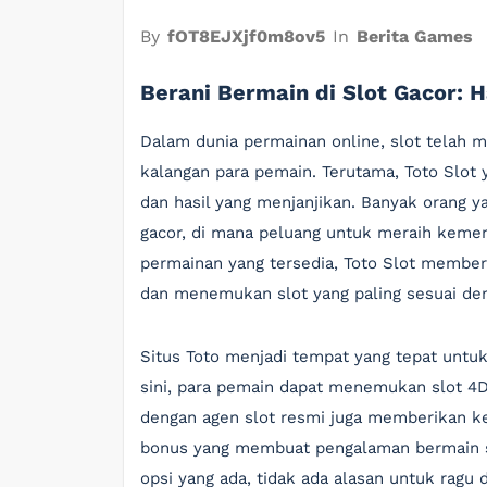
By
fOT8EJXjf0m8ov5
In
Berita Games
Berani Bermain di Slot Gacor: H
Dalam dunia permainan online, slot telah me
kalangan para pemain. Terutama, Toto Slo
dan hasil yang menjanjikan. Banyak orang 
gacor, di mana peluang untuk meraih kemen
permainan yang tersedia, Toto Slot member
dan menemukan slot yang paling sesuai de
Situs Toto menjadi tempat yang tepat untu
sini, para pemain dapat menemukan slot 4
dengan agen slot resmi juga memberikan k
bonus yang membuat pengalaman bermain 
opsi yang ada, tidak ada alasan untuk ragu