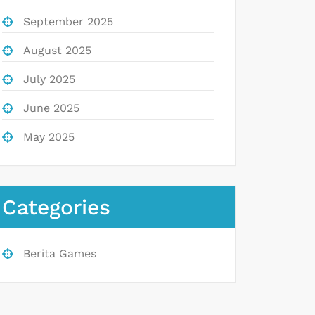
September 2025
August 2025
July 2025
June 2025
May 2025
Categories
Berita Games