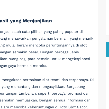
asil yang Menjanjikan
njadi salah satu pilihan yang paling populer di
t yang menawarkan pengalaman bermain yang menarik
yang mulai berani mencoba peruntungannya di slot
angan semakin besar. Dengan berbagai jenis
ikan ruang bagi para pemain untuk mengeksplorasi
ngan gaya bermain mereka.
k mengakses permainan slot resmi dan terpercaya. Di
D yang menantang dan mengasyikkan. Bergabung
euntungan tambahan, seperti berbagai promosi dan
semakin memuaskan. Dengan semua informasi dan
 dalam mencoba keberuntungan di Toto Slot Gacor.