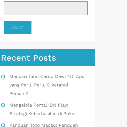
Search
Recent Posts
Mencari Tahu Cerita Dewi 4D: Apa
yang Perlu Perlu Diketahui
Pemain?
Mengelola Portal IDN Play:
Strategi Keberhasilan di Poker
Panduan Toto Macau: Panduan