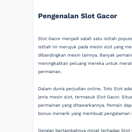
Pengenalan Slot Gacor
Slot Gacor menjadi salah satu istilah popu
Istilah ini merujuk pada mesin slot yang me
dibandingkan mesin lainnya. Banyak pemai
meningkatkan peluang mereka untuk merai
permainan.
Dalam dunia perjudian online, Toto Slot ad
jenis mesin slot, termasuk Slot Gacor. Situs
permainan yang ditawarkannya. Pemain dap
bonus menarik yang membuat pengalaman 
Dengan bertambahnya minat terhadap Slot