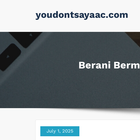
Skip
youdontsayaac.com
to
content
Berani Berma
July 1, 2025