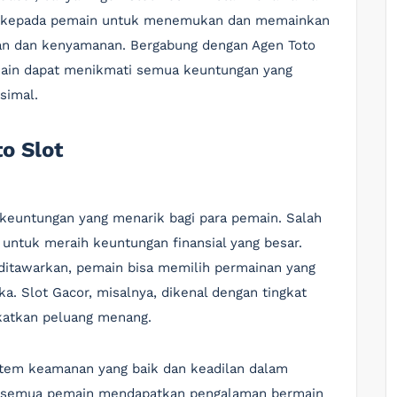
es kepada pemain untuk menemukan dan memainkan
an dan kenyamanan. Bergabung dengan Agen Toto
main dapat menikmati semua keuntungan yang
simal.
o Slot
keuntungan yang menarik bagi para pemain. Salah
ntuk meraih keuntungan finansial yang besar.
 ditawarkan, pemain bisa memilih permainan yang
a. Slot Gacor, misalnya, dikenal dengan tingkat
katkan peluang menang.
sistem keamanan yang baik dan keadilan dalam
a semua pemain mendapatkan pengalaman bermain