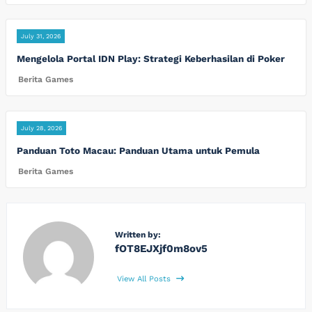
July 31, 2026
Mengelola Portal IDN Play: Strategi Keberhasilan di Poker
Berita Games
July 28, 2026
Panduan Toto Macau: Panduan Utama untuk Pemula
Berita Games
Written by:
fOT8EJXjf0m8ov5
View All Posts