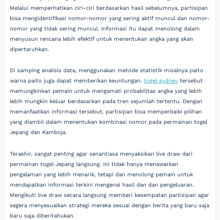
Melalui memperhatikan ciri-ciri berdasarkan hasil sebelumnya, partisipan
bisa mengidentifikasi nomor-nomor yang sering aktif muncul dan nomor-
nomor yang tidak sering muncul. Informasi itu dapat menolong dalam
menyusun rencana lebih efektif untuk menentukan angka yang akan
dipertaruhkan.
Di samping analisis data, menggunakan metode statistik misalnya paito
warna paito juga dapat memberikan keuntungan.
togel sydney
tersebut
memungkinkan pemain untuk mengamati probabilitas angka yang lebih
lebih mungkin keluar berdasarkan pada tren sejumlah tertentu. Dengan
memanfaatkan informasi tersebut, partisipan bisa memperbaiki pilihan
yang diambil dalam menentukan kombinasi nomor pada permainan togel
Jepang dan Kamboja.
Terakhir, sangat penting agar senantiasa menyaksikan live draw dari
permainan togel Jepang langsung. Ini tidak hanya menawarkan
pengalaman yang lebih menarik, tetapi dan menolong pemain untuk
mendapatkan informasi terkini mengenai hasil dan dan pengeluaran.
Mengikuti live draw secara langsung memberi kesempatan partisipan agar
segera menyesuaikan strategi mereka sesuai dengan berita yang baru saja
baru saja diberitahukan.