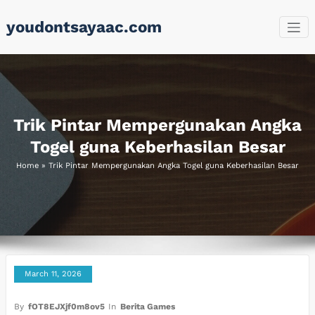
Skip
youdontsayaac.com
to
content
Trik Pintar Mempergunakan Angka
Togel guna Keberhasilan Besar
Home
»
Trik Pintar Mempergunakan Angka Togel guna Keberhasilan Besar
March 11, 2026
By
fOT8EJXjf0m8ov5
In
Berita Games