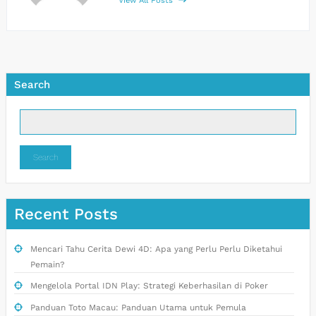
View All Posts
Search
Search
Recent Posts
Mencari Tahu Cerita Dewi 4D: Apa yang Perlu Perlu Diketahui
Pemain?
Mengelola Portal IDN Play: Strategi Keberhasilan di Poker
Panduan Toto Macau: Panduan Utama untuk Pemula