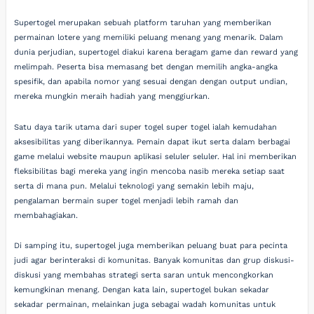
Supertogel merupakan sebuah platform taruhan yang memberikan
permainan lotere yang memiliki peluang menang yang menarik. Dalam
dunia perjudian, supertogel diakui karena beragam game dan reward yang
melimpah. Peserta bisa memasang bet dengan memilih angka-angka
spesifik, dan apabila nomor yang sesuai dengan dengan output undian,
mereka mungkin meraih hadiah yang menggiurkan.
Satu daya tarik utama dari super togel super togel ialah kemudahan
aksesibilitas yang diberikannya. Pemain dapat ikut serta dalam berbagai
game melalui website maupun aplikasi seluler seluler. Hal ini memberikan
fleksibilitas bagi mereka yang ingin mencoba nasib mereka setiap saat
serta di mana pun. Melalui teknologi yang semakin lebih maju,
pengalaman bermain super togel menjadi lebih ramah dan
membahagiakan.
Di samping itu, supertogel juga memberikan peluang buat para pecinta
judi agar berinteraksi di komunitas. Banyak komunitas dan grup diskusi-
diskusi yang membahas strategi serta saran untuk mencongkorkan
kemungkinan menang. Dengan kata lain, supertogel bukan sekadar
sekadar permainan, melainkan juga sebagai wadah komunitas untuk