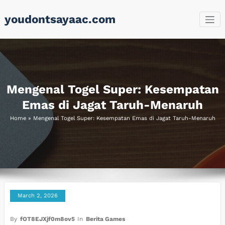
Skip
youdontsayaac.com
to
content
Mengenal Togel Super: Kesempatan
Emas di Jagat Taruh-Menaruh
Home
»
Mengenal Togel Super: Kesempatan Emas di Jagat Taruh-Menaruh
March 2, 2026
By
fOT8EJXjf0m8ov5
In
Berita Games