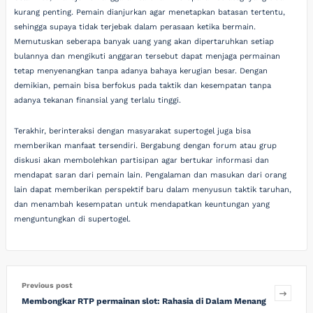
kurang penting. Pemain dianjurkan agar menetapkan batasan tertentu,
sehingga supaya tidak terjebak dalam perasaan ketika bermain.
Memutuskan seberapa banyak uang yang akan dipertaruhkan setiap
bulannya dan mengikuti anggaran tersebut dapat menjaga permainan
tetap menyenangkan tanpa adanya bahaya kerugian besar. Dengan
demikian, pemain bisa berfokus pada taktik dan kesempatan tanpa
adanya tekanan finansial yang terlalu tinggi.
Terakhir, berinteraksi dengan masyarakat supertogel juga bisa
memberikan manfaat tersendiri. Bergabung dengan forum atau grup
diskusi akan membolehkan partisipan agar bertukar informasi dan
mendapat saran dari pemain lain. Pengalaman dan masukan dari orang
lain dapat memberikan perspektif baru dalam menyusun taktik taruhan,
dan menambah kesempatan untuk mendapatkan keuntungan yang
menguntungkan di supertogel.
Previous post
Membongkar RTP permainan slot: Rahasia di Dalam Menang