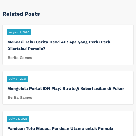
Related Posts
August 1, 2026
Mencari Tahu Cerita Dewi 4D: Apa yang Perlu Perlu
Diketahui Pemain?
Berita Games
July 31, 2026
Mengelola Portal IDN Play: Strategi Keberhasilan di Poker
Berita Games
July 28, 2026
Panduan Toto Macau: Panduan Utama untuk Pemula