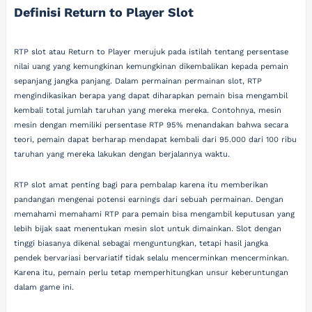
Definisi Return to Player Slot
RTP slot atau Return to Player merujuk pada istilah tentang persentase
nilai uang yang kemungkinan kemungkinan dikembalikan kepada pemain
sepanjang jangka panjang. Dalam permainan permainan slot, RTP
mengindikasikan berapa yang dapat diharapkan pemain bisa mengambil
kembali total jumlah taruhan yang mereka mereka. Contohnya, mesin
mesin dengan memiliki persentase RTP 95% menandakan bahwa secara
teori, pemain dapat berharap mendapat kembali dari 95.000 dari 100 ribu
taruhan yang mereka lakukan dengan berjalannya waktu.
RTP slot amat penting bagi para pembalap karena itu memberikan
pandangan mengenai potensi earnings dari sebuah permainan. Dengan
memahami memahami RTP para pemain bisa mengambil keputusan yang
lebih bijak saat menentukan mesin slot untuk dimainkan. Slot dengan
tinggi biasanya dikenal sebagai menguntungkan, tetapi hasil jangka
pendek bervariasi bervariatif tidak selalu mencerminkan mencerminkan.
Karena itu, pemain perlu tetap memperhitungkan unsur keberuntungan
dalam game ini.