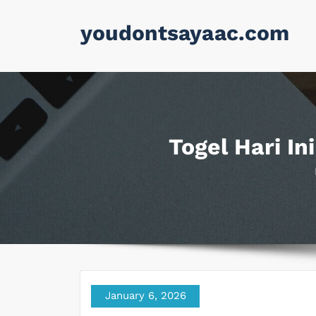
Skip
youdontsayaac.com
to
content
Togel Hari In
January 6, 2026