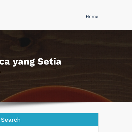
Home
aca yang Setia
a
Search