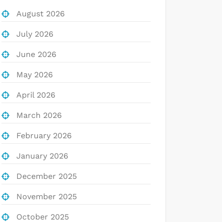
August 2026
July 2026
June 2026
May 2026
April 2026
March 2026
February 2026
January 2026
December 2025
November 2025
October 2025