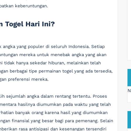
patkan keberuntungan.
Togel Hari Ini?
k angka yang populer di seluruh Indonesia. Setiap
runtungan mereka untuk menebak angka yang akan
ni tidak hanya sekedar hiburan, melainkan telah
gan berbagai tipe permainan togel yang ada tersedia,
an preferensi mereka.
N
ih sejumlah angka dalam rentang tertentu. Proses
ementara hasilnya diumumkan pada waktu yang telah
perhatian banyak orang karena hasil yang diumumkan
an finansial yang besar bagi para pemenang. Selain
berikan rasa antisipasi dan kesenangan tersendiri