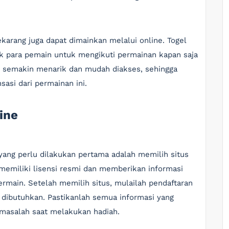
ekarang juga dapat dimainkan melalui online. Togel
 para pemain untuk mengikuti permainan kapan saja
ni semakin menarik dan mudah diakses, sehingga
asi dari permainan ini.
ine
yang perlu dilakukan pertama adalah memilih situs
t memiliki lisensi resmi dan memberikan informasi
rmain. Setelah memilih situs, mulailah pendaftaran
 dibutuhkan. Pastikanlah semua informasi yang
 masalah saat melakukan hadiah.