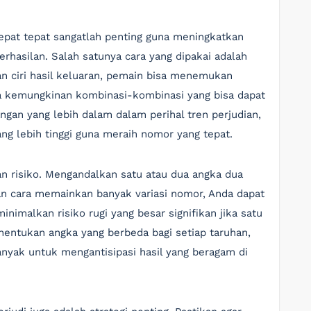
tepat tepat sangatlah penting guna meningkatkan
asilan. Salah satunya cara yang dipakai adalah
kan ciri hasil keluaran, pemain bisa menemukan
rta kemungkinan kombinasi-kombinasi yang bisa dapat
gan yang lebih dalam dalam perihal tren perjudian,
g lebih tinggi guna meraih nomor yang tepat.
an risiko. Mengandalkan satu atau dua angka dua
an cara memainkan banyak variasi nomor, Anda dapat
imalkan risiko rugi yang besar signifikan jika satu
nentukan angka yang berbeda bagi setiap taruhan,
anyak untuk mengantisipasi hasil yang beragam di