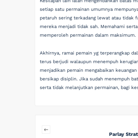
Kesilapan lain ialah mengendahkan batas ma
setiap satu permainan umumnya mempunya
petaruh sering terkadang lewat atau tidak 
mereka menjadi tidak sah. Memahami serta 
memperoleh permainan dalam maksimum.
Akhirnya, ramai pemain yg terperangkap d
terus berjudi walaupun menempuh kerugian
menjadikan pemain mengabaikan keuangan s
bersikap disiplin. Jika sudah menempuh bat
serta tidak melanjutkan permainan, bagi k
Parlay Stra