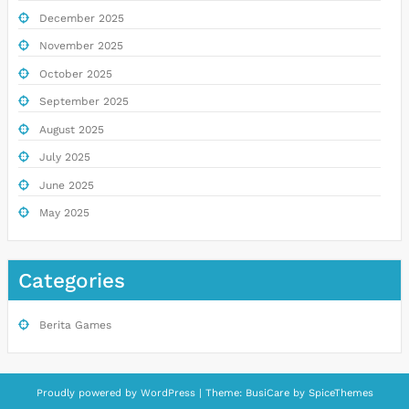
December 2025
November 2025
October 2025
September 2025
August 2025
July 2025
June 2025
May 2025
Categories
Berita Games
Proudly powered by
WordPress
| Theme:
BusiCare
by
SpiceThemes