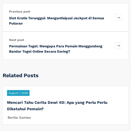
Previous post
Slot Gratis Terunggul: Mengantisipasi Jackpot di Semua
Putaran
Next post
Permainan Togel: Mengapa Para Pemain Menggandeng
Bandar Togel Online Secara Daring?
Related Posts
August 1, 2026
Mencari Tahu Cerita Dewi 4D: Apa yang Perlu Perlu
Diketahui Pemain?
Berita Games