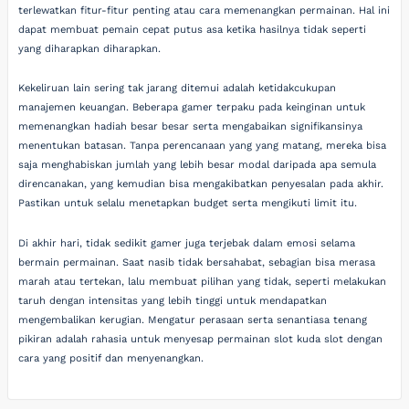
terlewatkan fitur-fitur penting atau cara memenangkan permainan. Hal ini
dapat membuat pemain cepat putus asa ketika hasilnya tidak seperti
yang diharapkan diharapkan.
Kekeliruan lain sering tak jarang ditemui adalah ketidakcukupan
manajemen keuangan. Beberapa gamer terpaku pada keinginan untuk
memenangkan hadiah besar besar serta mengabaikan signifikansinya
menentukan batasan. Tanpa perencanaan yang yang matang, mereka bisa
saja menghabiskan jumlah yang lebih besar modal daripada apa semula
direncanakan, yang kemudian bisa mengakibatkan penyesalan pada akhir.
Pastikan untuk selalu menetapkan budget serta mengikuti limit itu.
Di akhir hari, tidak sedikit gamer juga terjebak dalam emosi selama
bermain permainan. Saat nasib tidak bersahabat, sebagian bisa merasa
marah atau tertekan, lalu membuat pilihan yang tidak, seperti melakukan
taruh dengan intensitas yang lebih tinggi untuk mendapatkan
mengembalikan kerugian. Mengatur perasaan serta senantiasa tenang
pikiran adalah rahasia untuk menyesap permainan slot kuda slot dengan
cara yang positif dan menyenangkan.