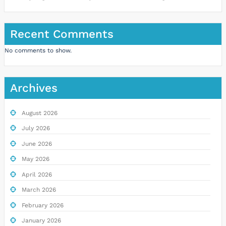
Recent Comments
No comments to show.
Archives
August 2026
July 2026
June 2026
May 2026
April 2026
March 2026
February 2026
January 2026