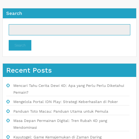
Search
Search
Recent Posts
Mencari Tahu Cerita Dewi 4D: Apa yang Perlu Perlu Diketahui
Pemain?
Mengelola Portal IDN Play: Strategi Keberhasilan di Poker
Panduan Toto Macau: Panduan Utama untuk Pemula
Masa Depan Permainan Digital: Tren Rubah 4D yang
Mendominasi
Kayutogel: Game Kemajemukan di Zaman Daring