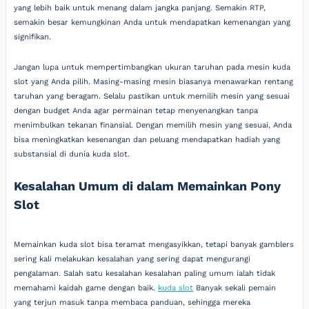
yang lebih baik untuk menang dalam jangka panjang. Semakin RTP,
semakin besar kemungkinan Anda untuk mendapatkan kemenangan yang
signifikan.
Jangan lupa untuk mempertimbangkan ukuran taruhan pada mesin kuda
slot yang Anda pilih. Masing-masing mesin biasanya menawarkan rentang
taruhan yang beragam. Selalu pastikan untuk memilih mesin yang sesuai
dengan budget Anda agar permainan tetap menyenangkan tanpa
menimbulkan tekanan finansial. Dengan memilih mesin yang sesuai, Anda
bisa meningkatkan kesenangan dan peluang mendapatkan hadiah yang
substansial di dunia kuda slot.
Kesalahan Umum di dalam Memainkan Pony
Slot
Memainkan kuda slot bisa teramat mengasyikkan, tetapi banyak gamblers
sering kali melakukan kesalahan yang sering dapat mengurangi
pengalaman. Salah satu kesalahan kesalahan paling umum ialah tidak
memahami kaidah game dengan baik.
kuda slot
Banyak sekali pemain
yang terjun masuk tanpa membaca panduan, sehingga mereka