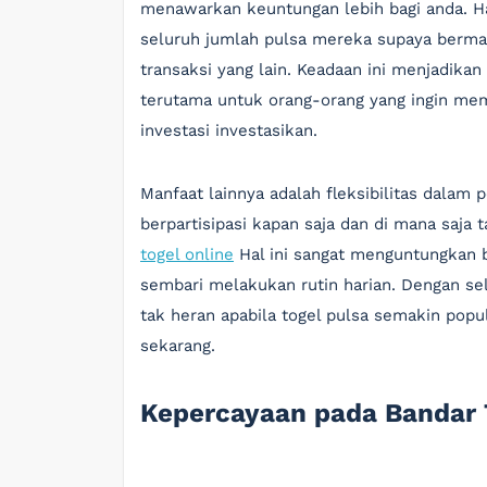
menawarkan keuntungan lebih bagi anda. H
seluruh jumlah pulsa mereka supaya bermai
transaksi yang lain. Keadaan ini menjadikan 
terutama untuk orang-orang yang ingin mem
investasi investasikan.
Manfaat lainnya adalah fleksibilitas dalam 
berpartisipasi kapan saja dan di mana saja t
togel online
Hal ini sangat menguntungkan b
sembari melakukan rutin harian. Dengan s
tak heran apabila togel pulsa semakin popu
sekarang.
Kepercayaan pada Bandar 