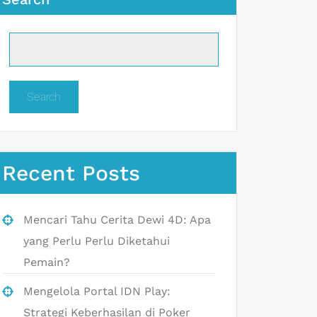
Search
Recent Posts
Mencari Tahu Cerita Dewi 4D: Apa
yang Perlu Perlu Diketahui
Pemain?
Mengelola Portal IDN Play:
Strategi Keberhasilan di Poker