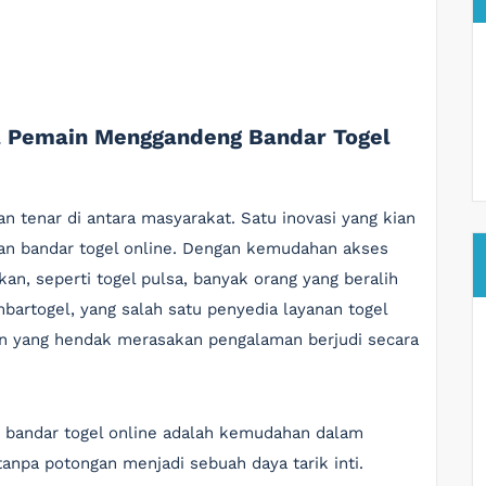
a Pemain Menggandeng Bandar Togel
ian tenar di antara masyarakat. Satu inovasi yang kian
aan bandar togel online. Dengan kemudahan akses
an, seperti togel pulsa, banyak orang yang beralih
embartogel, yang salah satu penyedia layanan togel
main yang hendak merasakan pengalaman berjudi secara
 bandar togel online adalah kemudahan dalam
tanpa potongan menjadi sebuah daya tarik inti.