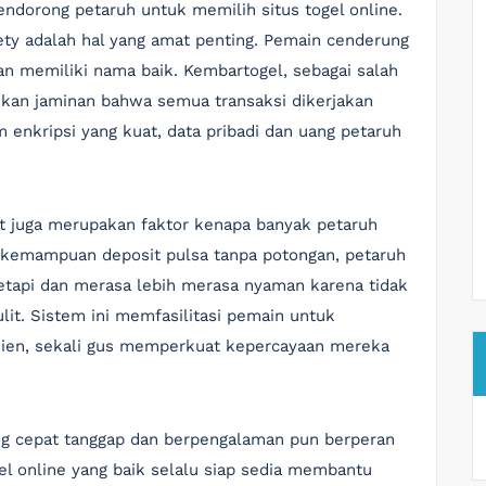
dorong petaruh untuk memilih situs togel online.
fety adalah hal yang amat penting. Pemain cenderung
an memiliki nama baik. Kembartogel, sebagai salah
ikan jaminan bahwa semua transaksi dikerjakan
enkripsi yang kuat, data pribadi dan uang petaruh
t juga merupakan faktor kenapa banyak petaruh
n kemampuan deposit pulsa tanpa potongan, petaruh
tetapi dan merasa lebih merasa nyaman karena tidak
t. Sistem ini memfasilitasi pemain untuk
isien, sekali gus memperkuat kepercayaan mereka
ng cepat tanggap dan berpengalaman pun berperan
el online yang baik selalu siap sedia membantu