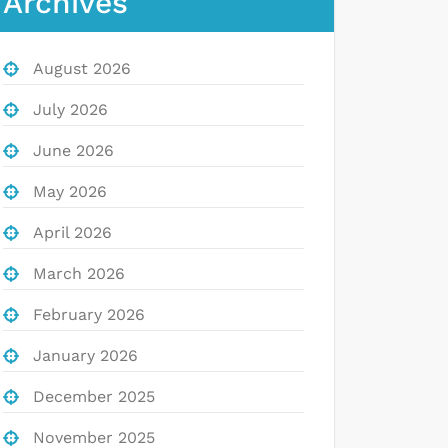
Archives
August 2026
July 2026
June 2026
May 2026
April 2026
March 2026
February 2026
January 2026
December 2025
November 2025