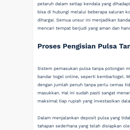
petaruh dalam setiap kendala yang dihadap
bisa di hubungi melalui beberapa saluran 
dihargai. Semua unsur ini menjadikan banda
mencari tempat berjudi yang aman dan hand
Proses Pengisian Pulsa T
Sistem pemasukan pulsa tanpa potongan mer
bandar togel online, seperti kembartogel. 
dengan jumlah penuh tanpa perlu cemas ti
masukkan. Hal ini sudah pasti sangat mena
maksimal tiap rupiah yang investasikan dal
Dalam menjalankan deposit pulsa yang tida
tahapan sederhana yang telah disiapkan ole