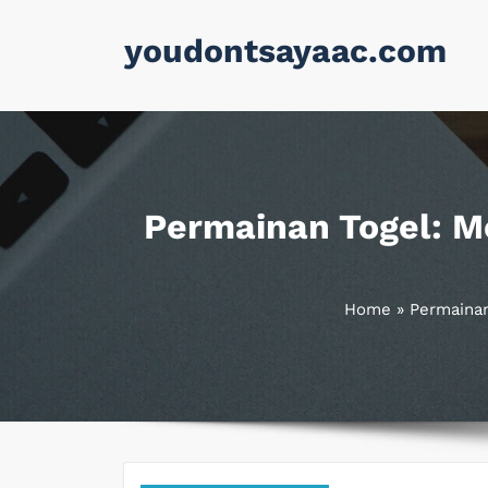
Skip
youdontsayaac.com
to
content
Permainan Togel: 
Home
»
Permainan