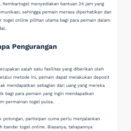
i. Kembartogel menyediakan bantuan 24 jam yang
komunikasi, sehingga pemain merasa diperhatikan dan
r togel online pilihan utama bagi para pemain dalam
al.
anpa Pengurangan
upakan salah satu fasilitas yang diberikan oleh
Melalui metode ini, pemain dapat melakukan deposit
dak mendapatkan sebagian dari uang yang mereka
rik bagi para pemain yang ingin mendapatkan
am permainan togel pulsa.
k potongan, partisipan cuma perlu menjalankan
h bandar togel online. Biasanya, tahapannya