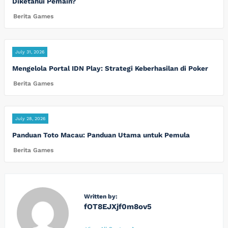
Diketahui Pemain?
Berita Games
July 31, 2026
Mengelola Portal IDN Play: Strategi Keberhasilan di Poker
Berita Games
July 28, 2026
Panduan Toto Macau: Panduan Utama untuk Pemula
Berita Games
Written by:
fOT8EJXjf0m8ov5