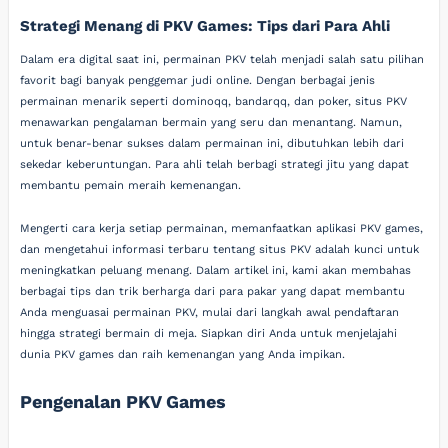
Strategi Menang di PKV Games: Tips dari Para Ahli
Dalam era digital saat ini, permainan PKV telah menjadi salah satu pilihan
favorit bagi banyak penggemar judi online. Dengan berbagai jenis
permainan menarik seperti dominoqq, bandarqq, dan poker, situs PKV
menawarkan pengalaman bermain yang seru dan menantang. Namun,
untuk benar-benar sukses dalam permainan ini, dibutuhkan lebih dari
sekedar keberuntungan. Para ahli telah berbagi strategi jitu yang dapat
membantu pemain meraih kemenangan.
Mengerti cara kerja setiap permainan, memanfaatkan aplikasi PKV games,
dan mengetahui informasi terbaru tentang situs PKV adalah kunci untuk
meningkatkan peluang menang. Dalam artikel ini, kami akan membahas
berbagai tips dan trik berharga dari para pakar yang dapat membantu
Anda menguasai permainan PKV, mulai dari langkah awal pendaftaran
hingga strategi bermain di meja. Siapkan diri Anda untuk menjelajahi
dunia PKV games dan raih kemenangan yang Anda impikan.
Pengenalan PKV Games