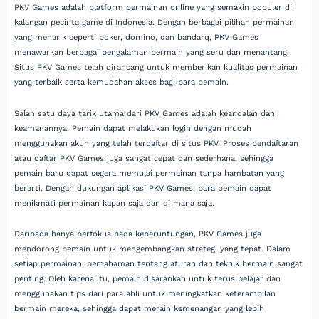
PKV Games adalah platform permainan online yang semakin populer di
kalangan pecinta game di Indonesia. Dengan berbagai pilihan permainan
yang menarik seperti poker, domino, dan bandarq, PKV Games
menawarkan berbagai pengalaman bermain yang seru dan menantang.
Situs PKV Games telah dirancang untuk memberikan kualitas permainan
yang terbaik serta kemudahan akses bagi para pemain.
Salah satu daya tarik utama dari PKV Games adalah keandalan dan
keamanannya. Pemain dapat melakukan login dengan mudah
menggunakan akun yang telah terdaftar di situs PKV. Proses pendaftaran
atau daftar PKV Games juga sangat cepat dan sederhana, sehingga
pemain baru dapat segera memulai permainan tanpa hambatan yang
berarti. Dengan dukungan aplikasi PKV Games, para pemain dapat
menikmati permainan kapan saja dan di mana saja.
Daripada hanya berfokus pada keberuntungan, PKV Games juga
mendorong pemain untuk mengembangkan strategi yang tepat. Dalam
setiap permainan, pemahaman tentang aturan dan teknik bermain sangat
penting. Oleh karena itu, pemain disarankan untuk terus belajar dan
menggunakan tips dari para ahli untuk meningkatkan keterampilan
bermain mereka, sehingga dapat meraih kemenangan yang lebih