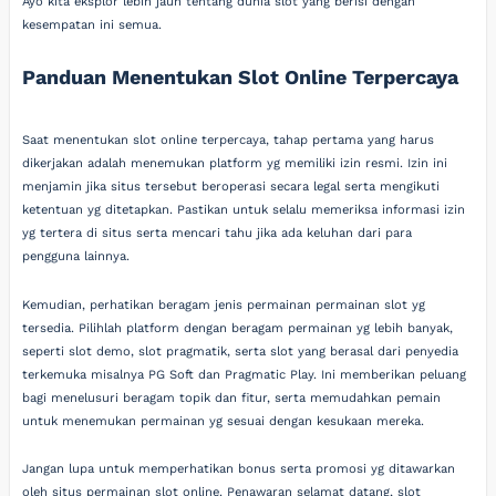
Ayo kita eksplor lebih jauh tentang dunia slot yang berisi dengan
kesempatan ini semua.
Panduan Menentukan Slot Online Terpercaya
Saat menentukan slot online terpercaya, tahap pertama yang harus
dikerjakan adalah menemukan platform yg memiliki izin resmi. Izin ini
menjamin jika situs tersebut beroperasi secara legal serta mengikuti
ketentuan yg ditetapkan. Pastikan untuk selalu memeriksa informasi izin
yg tertera di situs serta mencari tahu jika ada keluhan dari para
pengguna lainnya.
Kemudian, perhatikan beragam jenis permainan permainan slot yg
tersedia. Pilihlah platform dengan beragam permainan yg lebih banyak,
seperti slot demo, slot pragmatik, serta slot yang berasal dari penyedia
terkemuka misalnya PG Soft dan Pragmatic Play. Ini memberikan peluang
bagi menelusuri beragam topik dan fitur, serta memudahkan pemain
untuk menemukan permainan yg sesuai dengan kesukaan mereka.
Jangan lupa untuk memperhatikan bonus serta promosi yg ditawarkan
oleh situs permainan slot online. Penawaran selamat datang, slot