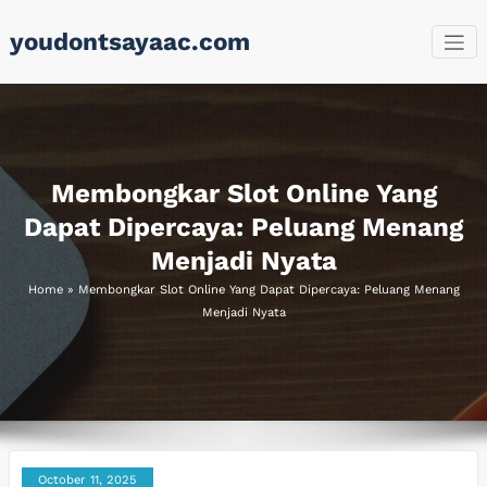
Skip
youdontsayaac.com
to
content
Membongkar Slot Online Yang
Dapat Dipercaya: Peluang Menang
Menjadi Nyata
Home
»
Membongkar Slot Online Yang Dapat Dipercaya: Peluang Menang
Menjadi Nyata
October 11, 2025