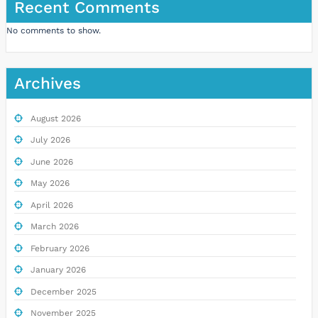
Recent Comments
No comments to show.
Archives
August 2026
July 2026
June 2026
May 2026
April 2026
March 2026
February 2026
January 2026
December 2025
November 2025