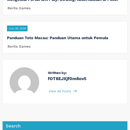
Berita Games
July 28, 2026
Panduan Toto Macau: Panduan Utama untuk Pemula
Berita Games
Written by:
fOT8EJXjf0m8ov5
View All Posts
Search