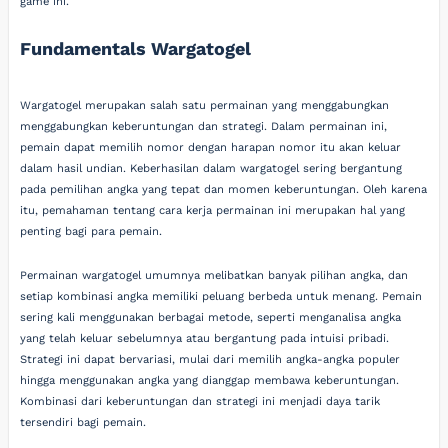
game ini.
Fundamentals Wargatogel
Wargatogel merupakan salah satu permainan yang menggabungkan
menggabungkan keberuntungan dan strategi. Dalam permainan ini,
pemain dapat memilih nomor dengan harapan nomor itu akan keluar
dalam hasil undian. Keberhasilan dalam wargatogel sering bergantung
pada pemilihan angka yang tepat dan momen keberuntungan. Oleh karena
itu, pemahaman tentang cara kerja permainan ini merupakan hal yang
penting bagi para pemain.
Permainan wargatogel umumnya melibatkan banyak pilihan angka, dan
setiap kombinasi angka memiliki peluang berbeda untuk menang. Pemain
sering kali menggunakan berbagai metode, seperti menganalisa angka
yang telah keluar sebelumnya atau bergantung pada intuisi pribadi.
Strategi ini dapat bervariasi, mulai dari memilih angka-angka populer
hingga menggunakan angka yang dianggap membawa keberuntungan.
Kombinasi dari keberuntungan dan strategi ini menjadi daya tarik
tersendiri bagi pemain.