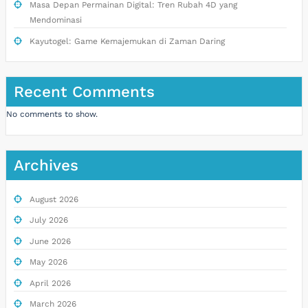
Masa Depan Permainan Digital: Tren Rubah 4D yang
Mendominasi
Kayutogel: Game Kemajemukan di Zaman Daring
Recent Comments
No comments to show.
Archives
August 2026
July 2026
June 2026
May 2026
April 2026
March 2026