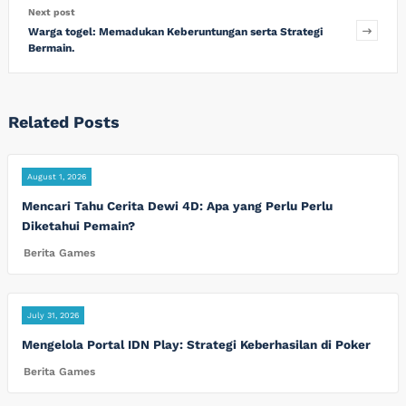
Next post
Warga togel: Memadukan Keberuntungan serta Strategi
Bermain.
Related Posts
August 1, 2026
Mencari Tahu Cerita Dewi 4D: Apa yang Perlu Perlu
Diketahui Pemain?
Berita Games
July 31, 2026
Mengelola Portal IDN Play: Strategi Keberhasilan di Poker
Berita Games