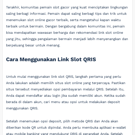
Terakhir, komunitas pemain slot gacor yang kuat menciptakan lingkungan
saling berbagi informasi. Pemain dapat saling berbagi tips dan trik untuk
menemukan slot online gacor terbaik, serta mengetahui kapan waktu
terbaik untuk bermain. Dengan bergabung dalam komunitas ini, pemain
bisa mendapatkan wawasan berharga dan rekomendasi link slot online
yang jitu, sehingga pengalaman bermain menjadi lebih menyenangkan dan
berpeluang besar untuk menang.
Cara Menggunakan Link Slot QRIS
Untuk mulai menggunakan link slot QRIS, langkah pertama yang perlu
Anda lakukan adalah memilih situs slot online yang terpercaya. Pastikan
situs tersebut menyediakan opsi pembayaran melalui QRIS. Setelah itu,
Anda dapat mendaftar atau login jika sudah memiliki akun. Ketika sudah
berada di dalam akun, cari menu atau opsi untuk melakukan deposit
menggunakan QRIS.
Setelah menemukan opsi deposit, pilih metode QRIS dan Anda akan
diberikan kode QR untuk dipindai. Anda perlu membuka aplikasi e-wallet
atau mobile banking yang mendukung QRIS di perangkat Anda. Setelah