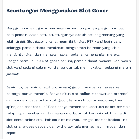
Keuntungan Menggunakan Slot Gacor
Menggunakan slot gacor menawarkan keuntungan yang signifikan bagi
para pemain. Salah satu keuntungannya adalah peluang menang yang
lebih tinggi. Slot gacor dikenal memiliki tingkat RTP yang lebih baik,
sehingga pemain dapat menikmati pengalaman bermain yang lebih
menguntungkan dan memaksimalkan potensi kemenangan mereka.
Dengan memilih link slot gacor hari ini, pemain dapat menemukan mesin
slot yang sedang dalam kondisi baik untuk meningkatkan peluang meraih
jackpot.
Selain itu, bermain di slot online yang gacor memberikan akses ke
berbagai bonus menarik. Banyak situs slot online menawarkan promosi
dan bonus khusus untuk slot gacor, termasuk bonus welcome, free
spins, dan cashback. Ini tidak hanya menambah keseruan dalam bermain,
tetapi juga memberikan tambahan modal untuk bermain lebih lama di
slot demo online atau bahkan slot maxwin. Dengan memanfaatkan link
slot qris, proses deposit dan withdraw juga menjadi lebih mudah dan
cepat.