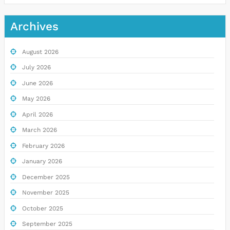
Archives
August 2026
July 2026
June 2026
May 2026
April 2026
March 2026
February 2026
January 2026
December 2025
November 2025
October 2025
September 2025