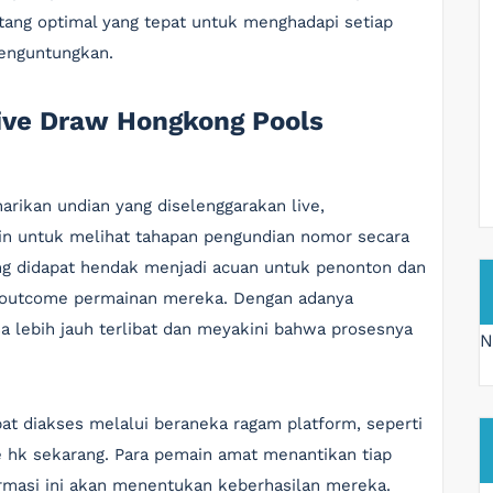
ntang optimal yang tepat untuk menghadapi setiap
menguntungkan.
ive Draw Hongkong Pools
rikan undian yang diselenggarakan live,
n untuk melihat tahapan pengundian nomor secara
ang didapat hendak menjadi acuan untuk penonton dan
 outcome permainan mereka. Dengan adanya
 lebih jauh terlibat dan meyakini bahwa prosesnya
N
at diakses melalui beraneka ragam platform, seperti
e hk sekarang. Para pemain amat menantikan tiap
ormasi ini akan menentukan keberhasilan mereka.