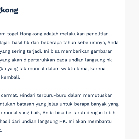
gkong
alam togel Hongkong adalah melakukan penelitian
jari hasil hk dari beberapa tahun sebelumnya, Anda
ng sering terjadi. Ini bisa memberikan gambaran
 yang akan dipertaruhkan pada undian langsung hk
ngka yang tak muncul dalam waktu lama, karena
 kembali.
n cermat. Hindari terburu-buru dalam memutuskan
entukan batasan yang jelas untuk berapa banyak yang
n modal yang baik, Anda bisa bertaruh dengan lebih
hasil dari undian langsung HK. Ini akan membantu
.