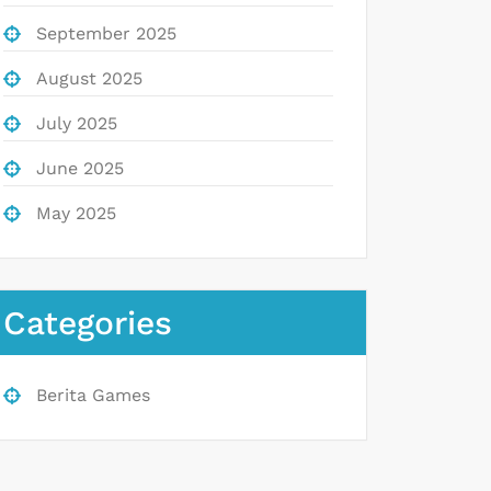
September 2025
August 2025
July 2025
June 2025
May 2025
Categories
Berita Games