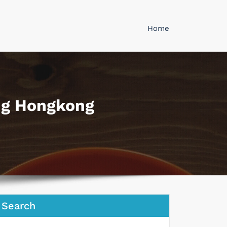
Home
ng Hongkong
Search