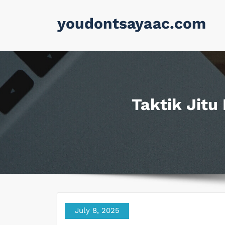
Skip
youdontsayaac.com
to
content
Taktik Jit
July 8, 2025