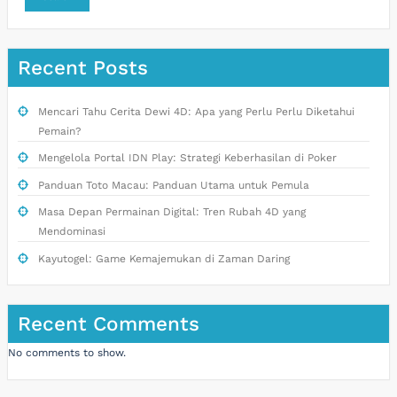
Recent Posts
Mencari Tahu Cerita Dewi 4D: Apa yang Perlu Perlu Diketahui
Pemain?
Mengelola Portal IDN Play: Strategi Keberhasilan di Poker
Panduan Toto Macau: Panduan Utama untuk Pemula
Masa Depan Permainan Digital: Tren Rubah 4D yang
Mendominasi
Kayutogel: Game Kemajemukan di Zaman Daring
Recent Comments
No comments to show.