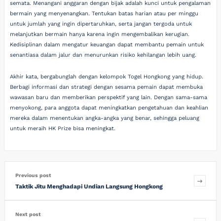
semata. Menangani anggaran dengan bijak adalah kunci untuk pengalaman
bermain yang menyenangkan. Tentukan batas harian atau per minggu
untuk jumlah yang ingin dipertaruhkan, serta jangan tergoda untuk
melanjutkan bermain hanya karena ingin mengembalikan kerugian.
Kedisiplinan dalam mengatur keuangan dapat membantu pemain untuk
senantiasa dalam jalur dan menurunkan risiko kehilangan lebih uang.
Akhir kata, bergabunglah dengan kelompok Togel Hongkong yang hidup.
Berbagi informasi dan strategi dengan sesama pemain dapat membuka
wawasan baru dan memberikan perspektif yang lain. Dengan sama-sama
menyokong, para anggota dapat meningkatkan pengetahuan dan keahlian
mereka dalam menentukan angka-angka yang benar, sehingga peluang
untuk meraih HK Prize bisa meningkat.
Previous post
Taktik Jitu Menghadapi Undian Langsung Hongkong
Next post