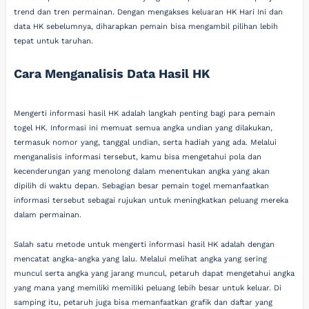
trend dan tren permainan. Dengan mengakses keluaran HK Hari Ini dan
data HK sebelumnya, diharapkan pemain bisa mengambil pilihan lebih
tepat untuk taruhan.
Cara Menganalisis Data Hasil HK
Mengerti informasi hasil HK adalah langkah penting bagi para pemain
togel HK. Informasi ini memuat semua angka undian yang dilakukan,
termasuk nomor yang, tanggal undian, serta hadiah yang ada. Melalui
menganalisis informasi tersebut, kamu bisa mengetahui pola dan
kecenderungan yang menolong dalam menentukan angka yang akan
dipilih di waktu depan. Sebagian besar pemain togel memanfaatkan
informasi tersebut sebagai rujukan untuk meningkatkan peluang mereka
dalam permainan.
Salah satu metode untuk mengerti informasi hasil HK adalah dengan
mencatat angka-angka yang lalu. Melalui melihat angka yang sering
muncul serta angka yang jarang muncul, petaruh dapat mengetahui angka
yang mana yang memiliki memiliki peluang lebih besar untuk keluar. Di
samping itu, petaruh juga bisa memanfaatkan grafik dan daftar yang