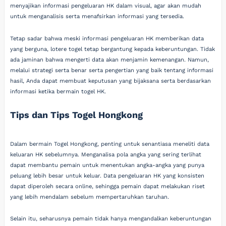
menyajikan informasi pengeluaran HK dalam visual, agar akan mudah
untuk menganalisis serta menafsirkan informasi yang tersedia.
Tetap sadar bahwa meski informasi pengeluaran HK memberikan data
yang berguna, lotere togel tetap bergantung kepada keberuntungan. Tidak
ada jaminan bahwa mengerti data akan menjamin kemenangan. Namun,
melalui strategi serta benar serta pengertian yang baik tentang informasi
hasil, Anda dapat membuat keputusan yang bijaksana serta berdasarkan
informasi ketika bermain togel HK.
Tips dan Tips Togel Hongkong
Dalam bermain Togel Hongkong, penting untuk senantiasa meneliti data
keluaran HK sebelumnya. Menganalisa pola angka yang sering terlihat
dapat membantu pemain untuk menentukan angka-angka yang punya
peluang lebih besar untuk keluar. Data pengeluaran HK yang konsisten
dapat diperoleh secara online, sehingga pemain dapat melakukan riset
yang lebih mendalam sebelum mempertaruhkan taruhan.
Selain itu, seharusnya pemain tidak hanya mengandalkan keberuntungan