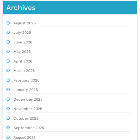
Archives
August 2026
July 2026
June 2026
May 2026
April 2026
March 2026
February 2026
January 2026
December 2025
November 2025
October 2025
September 2025
August 2025