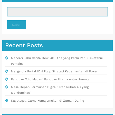
Search
Recent Posts
Mencari Tahu Cerita Dewi 4D: Apa yang Perlu Perlu Diketahui
Pemain?
Mengelola Portal IDN Play: Strategi Keberhasilan di Poker
Panduan Toto Macau: Panduan Utama untuk Pemula
Masa Depan Permainan Digital: Tren Rubah 4D yang
Mendominasi
Kayutogel: Game Kemajemukan di Zaman Daring