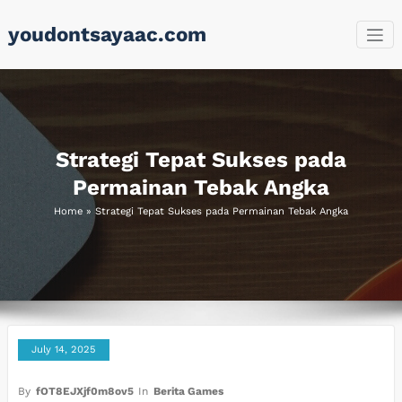
Skip
youdontsayaac.com
to
content
Strategi Tepat Sukses pada
Permainan Tebak Angka
Home
»
Strategi Tepat Sukses pada Permainan Tebak Angka
July 14, 2025
By
fOT8EJXjf0m8ov5
In
Berita Games