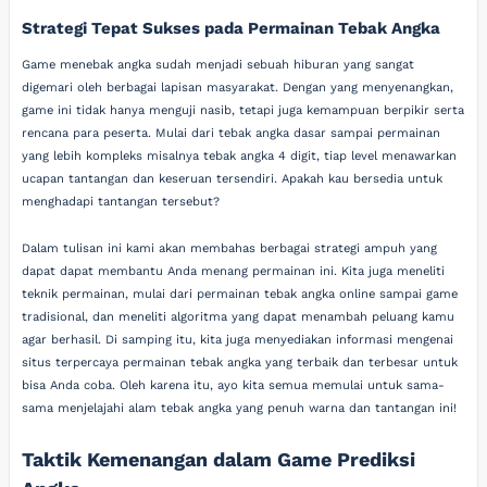
Strategi Tepat Sukses pada Permainan Tebak Angka
Game menebak angka sudah menjadi sebuah hiburan yang sangat
digemari oleh berbagai lapisan masyarakat. Dengan yang menyenangkan,
game ini tidak hanya menguji nasib, tetapi juga kemampuan berpikir serta
rencana para peserta. Mulai dari tebak angka dasar sampai permainan
yang lebih kompleks misalnya tebak angka 4 digit, tiap level menawarkan
ucapan tantangan dan keseruan tersendiri. Apakah kau bersedia untuk
menghadapi tantangan tersebut?
Dalam tulisan ini kami akan membahas berbagai strategi ampuh yang
dapat dapat membantu Anda menang permainan ini. Kita juga meneliti
teknik permainan, mulai dari permainan tebak angka online sampai game
tradisional, dan meneliti algoritma yang dapat menambah peluang kamu
agar berhasil. Di samping itu, kita juga menyediakan informasi mengenai
situs terpercaya permainan tebak angka yang terbaik dan terbesar untuk
bisa Anda coba. Oleh karena itu, ayo kita semua memulai untuk sama-
sama menjelajahi alam tebak angka yang penuh warna dan tantangan ini!
Taktik Kemenangan dalam Game Prediksi