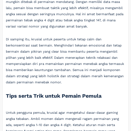
mungkin ditebak di permainan mendatang. Dengan memiliki data masa
lalu, pemain bisa membuat taktik yang lebih efektif, misalnya mengambil
angka sesuai dengan seringnya munculnya. Hal ini amat bermanfaat pada
permainan tebak angka 4 digit atau tebak angka tingkat 147, di mana
variasi variasi nomor yang digunakan amat banyak.
Di samping itu, krusial untuk peserta untuk tetap calm dan
berkonsentrasi saat bermain. Menghindari tekanan emosional dan tetap
bermain dalam pikiran yang clear bisa membantu peserta mengambil
pilihan yang lebih baik efektif. Dalam menerapkan teknik relaksasi dan
mempersiapkan diri pra memainkan permainan menebak angka termasuk
bisa memberikan keuntungan tambahan. Semua ini menjadi komponen
dalam strategi yang lebih holistik dan strategi dalam meraih kemenangan
dalam permainan menebak nomor.
Tips serta Trik untuk Pemain Pemula
Untuk pengguna pemula, krusial agar mengetahui dasar-dasar gaming
angka tebakan. Ambil momen dalam mengenali ragam permainan yang
ada, seperti angka 1-10 dan angka 4 digit. Ketahui aturan main serta