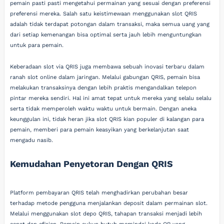
pemain pasti pasti mengetahui permainan yang sesuai dengan preferensi
preferensi mereka. Salah satu keistimewaan menggunakan slot QRIS
adalah tidak terdapat potongan dalam transaksi, maka semua uang yang
dari setiap kemenangan bisa optimal serta jauh lebih menguntungkan
untuk para pemain.
Keberadaan slot via QRIS juga membawa sebuah inovasi terbaru dalam
ranah slot online dalam jaringan. Melalui gabungan QRIS, pemain bisa
melakukan transaksinya dengan lebih praktis mengandalkan telepon
pintar mereka sendiri. Hal ini amat tepat untuk mereka yang selalu selalu
serta tidak memperoleh waktu waktu untuk bermain. Dengan aneka
keunggulan ini, tidak heran jika slot QRIS kian populer di kalangan para
pemain, memberi para pemain keasyikan yang berkelanjutan saat
mengadu nasib.
Kemudahan Penyetoran Dengan QRIS
Platform pembayaran QRIS telah menghadirkan perubahan besar
terhadap metode pengguna menjalankan deposit dalam permainan slot.
Melalui menggunakan slot depo QRIS, tahapan transaksi menjadi lebih