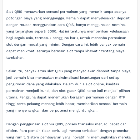
Slot QRIS menawarkan sensasi permainan yang menarik tanpa adanya
potongan biaya yang mengganggu. Pemain dapat menyelesaikan deposit
dengan mudah menggunakan cara QRIS, hanya menggunakan nominal
yang terjangkau seperti 5000. Hal ini tentunya memberikan keleluasaan
bagi segala usia, termasuk pengguna baru, untuk mencoba permainan
slot dengan modal yang minim. Dengan cara ini, lebih banyak pemain
dapat menikmati serunya bermain slot tanpa khawatir tentang biaya
tambahan.
Selain itu, banyak situs slot QRIS yang menyediakan deposit tanpa biaya,
jadi pemain bisa merasakan maksimalisasi keuntungan dari setiap
pengiriman dana yang dilakukan. Dalam dunia slot online, kualitas
permainan menjadi kunci, dan slot gacor QRIS kerap kali menjadi pilihan
utama. Pengguna dapat menemukan beragam permainan dengan RTP
tinggi serta peluang menang lebih besar, memberikan sensasi bermain
yang menyenangkan dan berpotensi menguntungkan.
Dengan penggunaan slot via QRIS, proses transaksi menjadi cepat dan
efisien. Para pemain tidak perlu lagi merasa terbebani dengan prosedur
yang rumit. Sistem pembayaran yang inovatif ini memungkinkan mereka