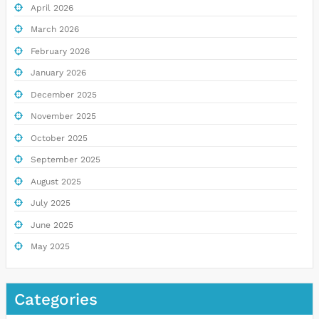
April 2026
March 2026
February 2026
January 2026
December 2025
November 2025
October 2025
September 2025
August 2025
July 2025
June 2025
May 2025
Categories