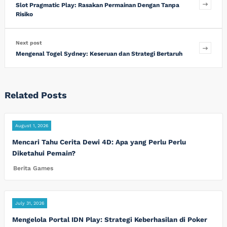
Slot Pragmatic Play: Rasakan Permainan Dengan Tanpa
Risiko
Next post
Mengenal Togel Sydney: Keseruan dan Strategi Bertaruh
Related Posts
August 1, 2026
Mencari Tahu Cerita Dewi 4D: Apa yang Perlu Perlu
Diketahui Pemain?
Berita Games
July 31, 2026
Mengelola Portal IDN Play: Strategi Keberhasilan di Poker