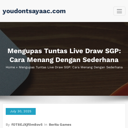
Skip
youdontsayaac.com
to
content
Mengupas Tuntas Live Draw SGP:
Cara Menang Dengan Sederhana
Home
»
Mengupas Tuntas Live Draw SGP: Cara Menang Dengan Sederhana
July 30, 2025
By
fOT8EJXjf0m8ov5
In
Berita Games