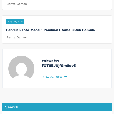
Berita Games
July 28, 2026
Panduan Toto Macau: Panduan Utama untuk Pemula
Berita Games
Written by:
fOT8EJXjf0m8ov5
View All Posts
Search