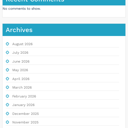
No comments to show.
Archives
August 2026
July 2026
June 2026
May 2026
April 2026
March 2026
February 2026
January 2026
December 2025
November 2025