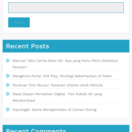
Search
Recent Posts
Mencari Tahu Cerita Dewi 4D: Apa yang Perlu Perlu Diketahui
Pemain?
Mengelola Portal IDN Play: Strategi Keberhasilan di Poker
Panduan Toto Macau: Panduan Utama untuk Pemula
Masa Depan Permainan Digital: Tren Rubah 4D yang
Mendominasi
Kayutogel: Game Kemajemukan di Zaman Daring
Recent Comments