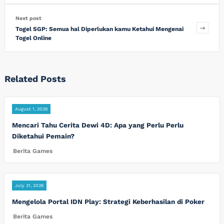
Next post
Togel SGP: Semua hal Diperlukan kamu Ketahui Mengenai
Togel Online
Related Posts
August 1, 2026
Mencari Tahu Cerita Dewi 4D: Apa yang Perlu Perlu
Diketahui Pemain?
Berita Games
July 31, 2026
Mengelola Portal IDN Play: Strategi Keberhasilan di Poker
Berita Games