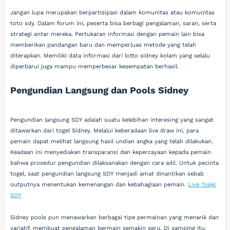
Jangan lupa merupakan berpartisipasi dalam komunitas atau komunitas
toto sdy. Dalam forum ini, peserta bisa berbagi pengalaman, saran, serta
strategi antar mereka. Pertukaran informasi dengan pemain lain bisa
memberikan pandangan baru dan memperluas metode yang telah
diterapkan. Memiliki data informasi dari lotto sidney kolam yang selalu
diperbarui juga mampu memperbesar kesempatan berhasil.
Pengundian Langsung dan Pools Sidney
Pengundian langsung SDY adalah suatu kelebihan interesing yang sangat
ditawarkan dari togel Sidney. Melalui keberadaan live draw ini, para
pemain dapat melihat langsung hasil undian angka yang telah dilakukan.
Keadaan ini menyediakan transparansi dan kepercayaan kepada pemain
bahwa prosedur pengundian dilaksanakan dengan cara adil. Untuk pecinta
togel, saat pengundian langsung SDY menjadi amat dinantikan sebab
outputnya menentukan kemenangan dan kebahagiaan pemain.
Live Togel
SDY
Sidney pools pun menawarkan berbagai tipe permainan yang menarik dan
variatif, membuat pengalaman bermain semakin seru. Di samping itu,