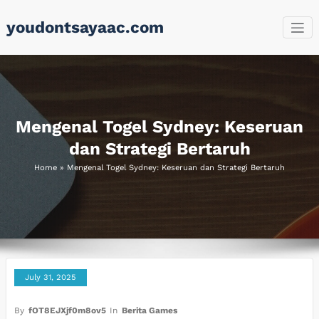
Skip
youdontsayaac.com
to
content
Mengenal Togel Sydney: Keseruan
dan Strategi Bertaruh
Home
»
Mengenal Togel Sydney: Keseruan dan Strategi Bertaruh
July 31, 2025
By
fOT8EJXjf0m8ov5
In
Berita Games