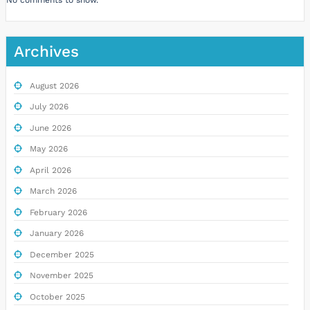
No comments to show.
Archives
August 2026
July 2026
June 2026
May 2026
April 2026
March 2026
February 2026
January 2026
December 2025
November 2025
October 2025