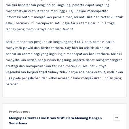
melalui keberadaan pengundian langsung, peserta dapat langsung
mendapatkan output tanpa menunggu. Laju dalam mendapatkan
informasi output menjadikan pemain menjadi antusias dan tertarik untuk
selalu bermain. Ini merupakan satu daya tarik utama dari dunia togel
Sidney yang membuatnya demikian favorit.
Ketika menonton pengundian langsung togel SDY, para pemain harus
menyimak jadwal dan berita terbaru. Sdy hari ini adalah salah satu
pencarian utama bagi yang ingin ingin mendapatkan hasil terbaru. Melalui
menyaksikan setiap pengundian langsung, peserta dapat mengembangkan
strategi dan mempersiapkan taruhan mereka di sesi berikutnya.
Kegembiraan berjudi togel Sidney tidak hanya ada pada output, melainkan
juga pada pengalaman dan kebersamaan dalam menyaksikan undian yang
harapan.
Previous post
Mengupas Tuntas Live Draw SGP: Cara Menang Dengan
Sederhana