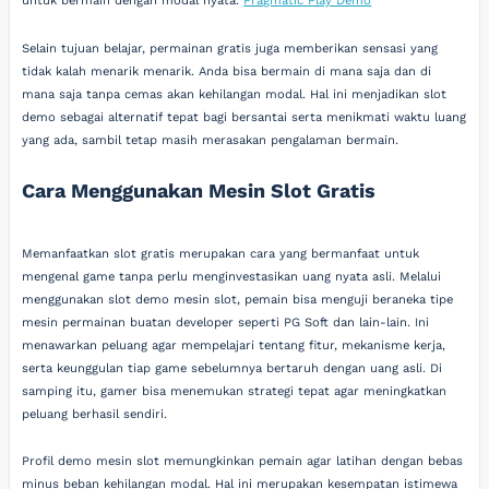
untuk bermain dengan modal nyata.
Pragmatic Play Demo
Selain tujuan belajar, permainan gratis juga memberikan sensasi yang
tidak kalah menarik menarik. Anda bisa bermain di mana saja dan di
mana saja tanpa cemas akan kehilangan modal. Hal ini menjadikan slot
demo sebagai alternatif tepat bagi bersantai serta menikmati waktu luang
yang ada, sambil tetap masih merasakan pengalaman bermain.
Cara Menggunakan Mesin Slot Gratis
Memanfaatkan slot gratis merupakan cara yang bermanfaat untuk
mengenal game tanpa perlu menginvestasikan uang nyata asli. Melalui
menggunakan slot demo mesin slot, pemain bisa menguji beraneka tipe
mesin permainan buatan developer seperti PG Soft dan lain-lain. Ini
menawarkan peluang agar mempelajari tentang fitur, mekanisme kerja,
serta keunggulan tiap game sebelumnya bertaruh dengan uang asli. Di
samping itu, gamer bisa menemukan strategi tepat agar meningkatkan
peluang berhasil sendiri.
Profil demo mesin slot memungkinkan pemain agar latihan dengan bebas
minus beban kehilangan modal. Hal ini merupakan kesempatan istimewa