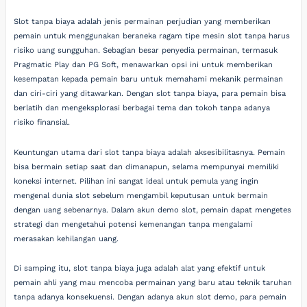
Slot tanpa biaya adalah jenis permainan perjudian yang memberikan
pemain untuk menggunakan beraneka ragam tipe mesin slot tanpa harus
risiko uang sungguhan. Sebagian besar penyedia permainan, termasuk
Pragmatic Play dan PG Soft, menawarkan opsi ini untuk memberikan
kesempatan kepada pemain baru untuk memahami mekanik permainan
dan ciri-ciri yang ditawarkan. Dengan slot tanpa biaya, para pemain bisa
berlatih dan mengeksplorasi berbagai tema dan tokoh tanpa adanya
risiko finansial.
Keuntungan utama dari slot tanpa biaya adalah aksesibilitasnya. Pemain
bisa bermain setiap saat dan dimanapun, selama mempunyai memiliki
koneksi internet. Pilihan ini sangat ideal untuk pemula yang ingin
mengenal dunia slot sebelum mengambil keputusan untuk bermain
dengan uang sebenarnya. Dalam akun demo slot, pemain dapat mengetes
strategi dan mengetahui potensi kemenangan tanpa mengalami
merasakan kehilangan uang.
Di samping itu, slot tanpa biaya juga adalah alat yang efektif untuk
pemain ahli yang mau mencoba permainan yang baru atau teknik taruhan
tanpa adanya konsekuensi. Dengan adanya akun slot demo, para pemain