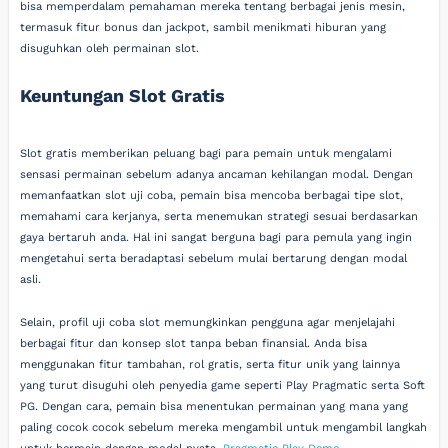
bisa memperdalam pemahaman mereka tentang berbagai jenis mesin,
termasuk fitur bonus dan jackpot, sambil menikmati hiburan yang
disuguhkan oleh permainan slot.
Keuntungan Slot Gratis
Slot gratis memberikan peluang bagi para pemain untuk mengalami
sensasi permainan sebelum adanya ancaman kehilangan modal. Dengan
memanfaatkan slot uji coba, pemain bisa mencoba berbagai tipe slot,
memahami cara kerjanya, serta menemukan strategi sesuai berdasarkan
gaya bertaruh anda. Hal ini sangat berguna bagi para pemula yang ingin
mengetahui serta beradaptasi sebelum mulai bertarung dengan modal
asli.
Selain, profil uji coba slot memungkinkan pengguna agar menjelajahi
berbagai fitur dan konsep slot tanpa beban finansial. Anda bisa
menggunakan fitur tambahan, rol gratis, serta fitur unik yang lainnya
yang turut disuguhi oleh penyedia game seperti Play Pragmatic serta Soft
PG. Dengan cara, pemain bisa menentukan permainan yang mana yang
paling cocok cocok sebelum mereka mengambil untuk mengambil langkah