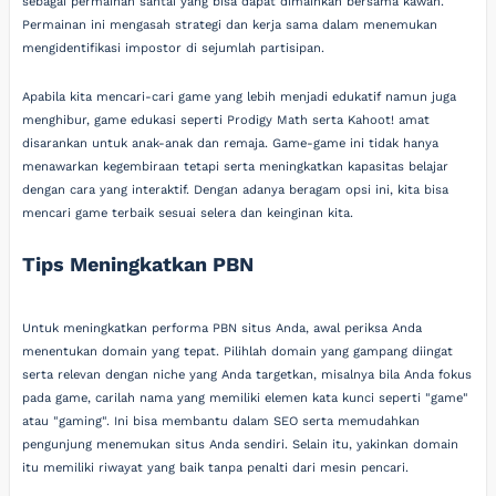
sebagai permainan santai yang bisa dapat dimainkan bersama kawan.
Permainan ini mengasah strategi dan kerja sama dalam menemukan
mengidentifikasi impostor di sejumlah partisipan.
Apabila kita mencari-cari game yang lebih menjadi edukatif namun juga
menghibur, game edukasi seperti Prodigy Math serta Kahoot! amat
disarankan untuk anak-anak dan remaja. Game-game ini tidak hanya
menawarkan kegembiraan tetapi serta meningkatkan kapasitas belajar
dengan cara yang interaktif. Dengan adanya beragam opsi ini, kita bisa
mencari game terbaik sesuai selera dan keinginan kita.
Tips Meningkatkan PBN
Untuk meningkatkan performa PBN situs Anda, awal periksa Anda
menentukan domain yang tepat. Pilihlah domain yang gampang diingat
serta relevan dengan niche yang Anda targetkan, misalnya bila Anda fokus
pada game, carilah nama yang memiliki elemen kata kunci seperti "game"
atau "gaming". Ini bisa membantu dalam SEO serta memudahkan
pengunjung menemukan situs Anda sendiri. Selain itu, yakinkan domain
itu memiliki riwayat yang baik tanpa penalti dari mesin pencari.