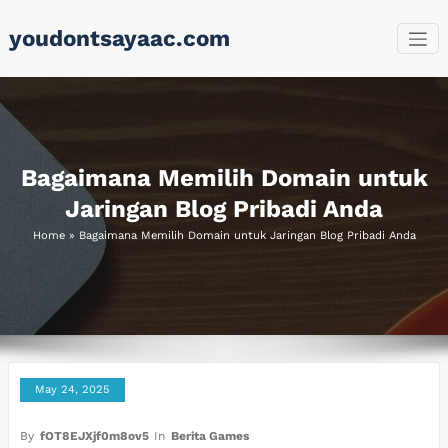
Skip
youdontsayaac.com
to
content
Bagaimana Memilih Domain untuk
Jaringan Blog Pribadi Anda
Home
»
Bagaimana Memilih Domain untuk Jaringan Blog Pribadi Anda
May 24, 2025
By
fOT8EJXjf0m8ov5
In
Berita Games