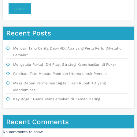
Search
Recent Posts
Mencari Tahu Cerita Dewi 4D: Apa yang Perlu Perlu Diketahui
Pemain?
Mengelola Portal IDN Play: Strategi Keberhasilan di Poker
Panduan Toto Macau: Panduan Utama untuk Pemula
Masa Depan Permainan Digital: Tren Rubah 4D yang
Mendominasi
Kayutogel: Game Kemajemukan di Zaman Daring
Recent Comments
No comments to show.