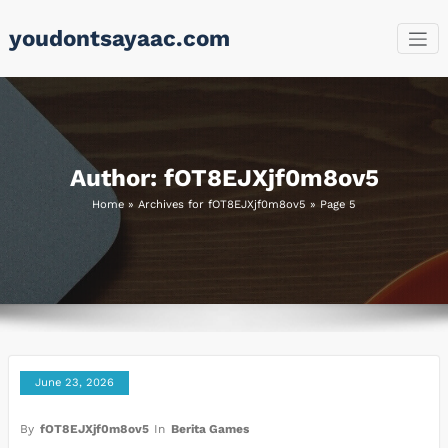
Skip
youdontsayaac.com
to
content
Author:
fOT8EJXjf0m8ov5
Home
»
Archives for fOT8EJXjf0m8ov5
»
Page 5
June 23, 2026
By
fOT8EJXjf0m8ov5
In
Berita Games