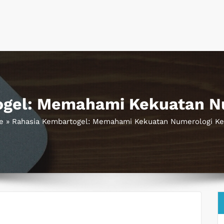
ogel: Memahami Kekuatan N
e
»
Rahasia Kembartogel: Memahami Kekuatan Numerologi K