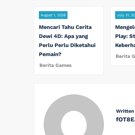
August 1, 2026
July 31, 2
Mencari Tahu Cerita
Mengelo
Dewi 4D: Apa yang
Play: S
Perlu Perlu Diketahui
Keberha
Pemain?
Berita 
Berita Games
Written
fOT8E