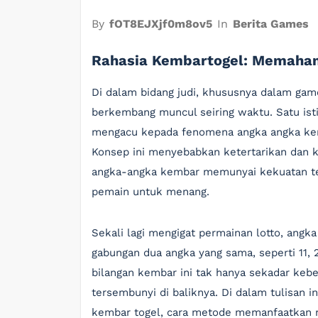
By
fOT8EJXjf0m8ov5
In
Berita Games
Rahasia Kembartogel: Memaha
Di dalam bidang judi, khususnya dalam game 
berkembang muncul seiring waktu. Satu isti
mengacu kepada fenomena angka angka kemb
Konsep ini menyebabkan ketertarikan dan 
angka-angka kembar memunyai kekuatan te
pemain untuk menang.
Sekali lagi mengigat permainan lotto, angka
gabungan dua angka yang sama, seperti 11,
bilangan kembar ini tak hanya sekadar kebe
tersembunyi di baliknya. Di dalam tulisan 
kembar togel, cara metode memanfaatkan 