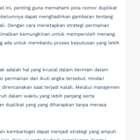
el ini, penting guna memahami pola nomor duplikat
 sebelumnya dapat menghadirkan gambaran tentang
li. Dengan cara menetapkan strategi permainan
optimalkan kemungkinan untuk memperoleh menang.
ang ada untuk membantu proses keputusan yang lebih
ak adalah hal yang krusial dalam bermain dalam
i permainan dan ikuti angka tersebut. Hindari
g direncanakan saat terjadi kalah. Melalui manajemen
ruh dalam waktu yang lebih panjang serta
 duplikat yang yang diharapkan tanpa merasa
main kembartogel dapat menjadi strategi yang ampuh