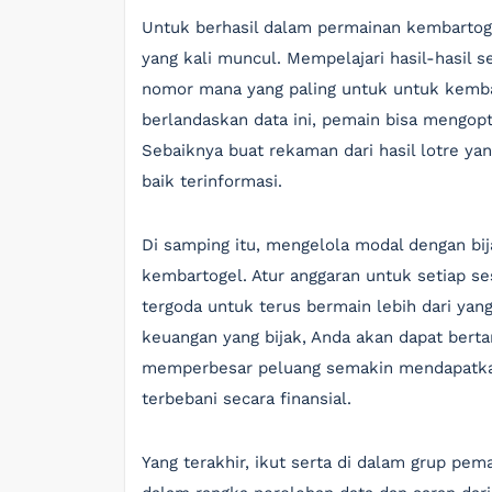
Untuk berhasil dalam permainan kembartog
yang kali muncul. Mempelajari hasil-hasil
nomor mana yang paling untuk untuk kemba
berlandaskan data ini, pemain bisa meng
Sebaiknya buat rekaman dari hasil lotre y
baik terinformasi.
Di samping itu, mengelola modal dengan bij
kembartogel. Atur anggaran untuk setiap ses
tergoda untuk terus bermain lebih dari yan
keuangan yang bijak, Anda akan dapat berta
memperbesar peluang semakin mendapatkan
terbebani secara finansial.
Yang terakhir, ikut serta di dalam grup pe