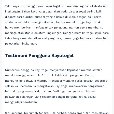
Tak hanya itu, menggunakan kayu togel pun mendukung pada kelestarian
lingkungan. Bahan kayu yang digunakan pada barang togel sering kali
didapat dari sumber sumber yang dikelola dikelola dengan baik serta
sustainable. Hal ini mengindikasikan bahwa memilih togel kayu tidak
hanya memberikan manfaat untuk pengguna, namun serta membantu
menjaga stabilitas ekosistem lingkungan. Dengan memilih togel kayu, para
tidak hanya mendapatkan alat yang baik, namun juga berperan dalam hal
pelestarian lingkungan.
Testimoni Pengguna Kayutogel
Numerous pengguna Kayutogel menyatakan kepuasan mereka setelah
mereka menggunakan platform ini. Salah satu pengguna, Dedi,
mengungkap bahwa ia mampu mencapai menang besar setelah beberapa
sekian kali bermain. Ia mengatakan Kayutogel menawarkan pengalaman
bermain yang menarik dan aman. Dedi juga menyebutkan bahwa
pelayanan pelanggan yang responsif sangat berguna ketika beliau
menghadapi hambatan.
Siti, seorang ibu rumah tangga, juga berbagi pengalaman. Siti menjelaskan