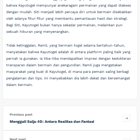
bahwa Kayutogel mempunyai anekaragam permainan yang dapat diakses
dengan mudah. Siti menjadi lebih percaya diri untuk bermain disebabkan
oleh adanya fitur-fitur yang membantu pemantauan hasil dan strategi.
Bagi Siti, Kayutogel bukan hanya sekadar permainan, melainkan pun
sebuah hiburan yang menyenangkan.
Tidak ketinggalan, Ramli, yang bermain togel selama bertahun-tahun,
menyatakan bahwa Kayutogel adalah di antara platform paling baik yang
pernah ia gunakan. Ia tiba-tiba mendapatkan impresi dengan kedokteran
transparan dalam bermain dan pengundian. Ramli juga mengatakan
masyarakat yang kuat di Kayutogel, di mana para pemain saling berbagi
pengalaman dan tips. Ini menyebabkan dia lebih dekat dan bersemangat
dalam bermain.
Previous post
Menggali Salju 4D: Antara Realitas dan Fantasi
Next post