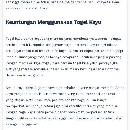
sehingga mereka bisa fokus pada permainan tanpa perlu khawatir akan
kebocoran data atau fraud.
Keuntungan Menggunakan Togel Kayu
Togel kayu punya segudang manfaat yang membuatnya alternatif sangat
atraktif untuk kumpulan penggemar togel. Pertama, kayu togel dikenal
atas daya tahan dan kekuatan fisiknya. Bahan ini dapat bertahan dihadapi
kondisi cuaca yang, menjadikannya sempurna untuk user jangka panjang.
Dengan memakai kayu togel, para pemain togel bisa yakin percaya jika
alat yang mereka mereka gunakan akan masih berfungsi secara optimal
dalam waktu yang lama.
Kedua, kayu togel juga menawarkan keindahan yang sangat menarik. Serat
kayu yang indah indah dan pewarnaan yang alami memberikan tampilan
yang elegan serta khas. Para pecinta pecinta togel bukan hanya
memperhatikan kinerja tetapi juga nilai estetika dari alat yang mereka.
Dengan togel kayu, para pemain dapat menikmati perpaduan antara
fungsionalitas serta estetika, sehingga membuatnya pilihan teratas dalam
kalangan penggemar.