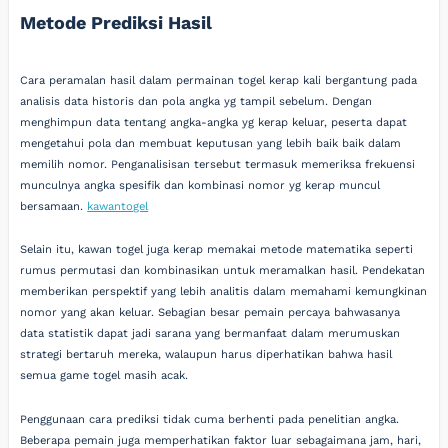
Metode Prediksi Hasil
Cara peramalan hasil dalam permainan togel kerap kali bergantung pada
analisis data historis dan pola angka yg tampil sebelum. Dengan
menghimpun data tentang angka-angka yg kerap keluar, peserta dapat
mengetahui pola dan membuat keputusan yang lebih baik baik dalam
memilih nomor. Penganalisisan tersebut termasuk memeriksa frekuensi
munculnya angka spesifik dan kombinasi nomor yg kerap muncul
bersamaan.
kawantogel
Selain itu, kawan togel juga kerap memakai metode matematika seperti
rumus permutasi dan kombinasikan untuk meramalkan hasil. Pendekatan
memberikan perspektif yang lebih analitis dalam memahami kemungkinan
nomor yang akan keluar. Sebagian besar pemain percaya bahwasanya
data statistik dapat jadi sarana yang bermanfaat dalam merumuskan
strategi bertaruh mereka, walaupun harus diperhatikan bahwa hasil
semua game togel masih acak.
Penggunaan cara prediksi tidak cuma berhenti pada penelitian angka.
Beberapa pemain juga memperhatikan faktor luar sebagaimana jam, hari,