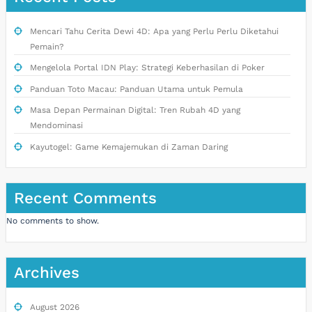
Mencari Tahu Cerita Dewi 4D: Apa yang Perlu Perlu Diketahui
Pemain?
Mengelola Portal IDN Play: Strategi Keberhasilan di Poker
Panduan Toto Macau: Panduan Utama untuk Pemula
Masa Depan Permainan Digital: Tren Rubah 4D yang
Mendominasi
Kayutogel: Game Kemajemukan di Zaman Daring
Recent Comments
No comments to show.
Archives
August 2026