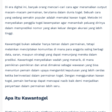
Di era digital ini, banyak orang mencari-cari cara agar meramalkan output
macam-macam permainan, terutama dalam dunia togel. Sebuah cara
yang sedang semakin populer adalah memakai kawan togel. Metode ini
menyediakan penggila togel kesempatan agar menambah peluang dirinya
dalam memprediksi nomor yang akan keluar dengan akurasi yang lebih
tinggi.
Kawantogel bukan sekadar hanya teman dalam permainan, tetapi
melainkan menciptakan komunitas di mana para anggota saling berbagi
data, saran, maupun strategi yang dapat menunjang mereka dalam
prediksi. Kawantogel menyediakan wadah yang menarik, di mana
pemikiran-pemikiran dan amal dimaknai sebagai wawasan yang bisa
menuntun pemain dalam upaya mengambil keputusan yang lebih cerdas
ketika berinvestasi dalam permainan togel. Dengan menggunakan kawan
togel, pemain berharap dapat mencapai nasib baik demi menjadikan
penyertaan dalam permainan lebih seru.
Apa itu Kawantogel