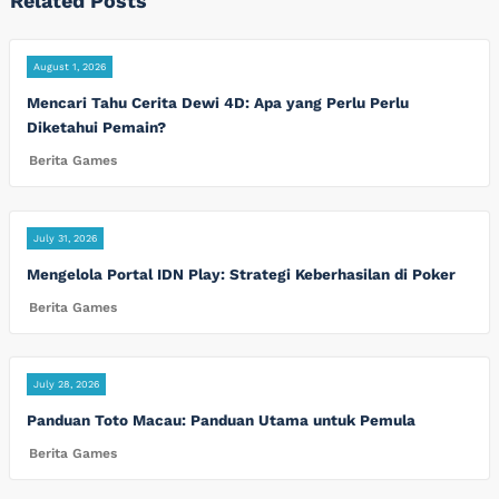
Related Posts
August 1, 2026
Mencari Tahu Cerita Dewi 4D: Apa yang Perlu Perlu
Diketahui Pemain?
Berita Games
July 31, 2026
Mengelola Portal IDN Play: Strategi Keberhasilan di Poker
Berita Games
July 28, 2026
Panduan Toto Macau: Panduan Utama untuk Pemula
Berita Games