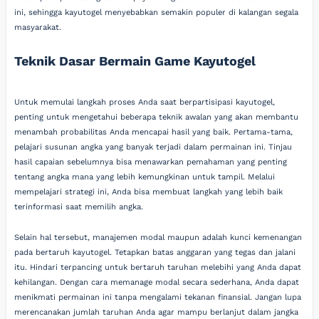
ini, sehingga kayutogel menyebabkan semakin populer di kalangan segala
masyarakat.
Teknik Dasar Bermain Game Kayutogel
Untuk memulai langkah proses Anda saat berpartisipasi kayutogel,
penting untuk mengetahui beberapa teknik awalan yang akan membantu
menambah probabilitas Anda mencapai hasil yang baik. Pertama-tama,
pelajari susunan angka yang banyak terjadi dalam permainan ini. Tinjau
hasil capaian sebelumnya bisa menawarkan pemahaman yang penting
tentang angka mana yang lebih kemungkinan untuk tampil. Melalui
mempelajari strategi ini, Anda bisa membuat langkah yang lebih baik
terinformasi saat memilih angka.
Selain hal tersebut, manajemen modal maupun adalah kunci kemenangan
pada bertaruh kayutogel. Tetapkan batas anggaran yang tegas dan jalani
itu. Hindari terpancing untuk bertaruh taruhan melebihi yang Anda dapat
kehilangan. Dengan cara memanage modal secara sederhana, Anda dapat
menikmati permainan ini tanpa mengalami tekanan finansial. Jangan lupa
merencanakan jumlah taruhan Anda agar mampu berlanjut dalam jangka