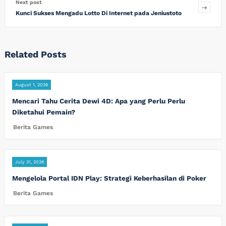
Next post
Kunci Sukses Mengadu Lotto Di Internet pada Jeniustoto
Related Posts
August 1, 2026
Mencari Tahu Cerita Dewi 4D: Apa yang Perlu Perlu
Diketahui Pemain?
Berita Games
July 31, 2026
Mengelola Portal IDN Play: Strategi Keberhasilan di Poker
Berita Games