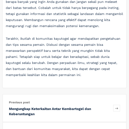
berapa banyak yang ingin Anda gunakan dan jangan sekali pun meleset
dari batas tersebut. Cobalah untuk tidak hanya berpegang pada insting,
tetapi gunakan informasi dan statistik sebagai landasan dalam mengambil
keputusan. Membangun rencana yang efektif dapat menolong kita
mengurangi rugi dan memaksimalkan potensi kemenangan.
Terakhir, ikutlah di komunitas kayutogel agar mendapatkan pengetahuan
dan tips sesama pemain. Diskusi dengan sesama pemain bisa
menawarkan perspektif baru serta teknik yang mungkin tidak kita
pahami. Tetaplah siap untuk belajar dan beradaptasi, sebab dunia
kayutogel selalu berubah. Dengan perpaduan ilmu, strategi yang tepat,
dan bantuan dari komunitas masyarakat, kita dapat dengan cepat
memperbaiki keahlian kita dalam permainan ini.
Previous post
Mengungkap Keterkaitan Antar Kembartogel dan
Keberuntungan